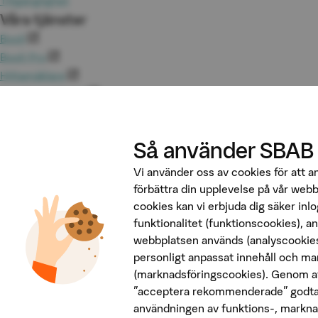
Tillgänglighet
Våra tjänster
Booli
Booli Pro
Hittamäklare
Developer Portal
Följ oss på sociala medier
Så använder SBAB
Vi använder oss av cookies för att 
förbättra din upplevelse på vår web
cookies kan vi erbjuda dig säker inl
funktionalitet (funktionscookies), a
webbplatsen används (analyscookies
Penningtvätt
personligt anpassat innehåll och ma
Insättningsgarantin
(marknadsföringscookies). Genom at
Behandling av personuppgifter
"acceptera rekommenderade" godta
Cookies
användningen av funktions-, markna
Tekniska krav