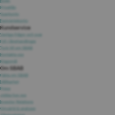
Bolån
Privatlån
Sparkonto
Fasträntekonto
Kundservice
Vanliga frågor och svar
Fyll i lånehandlingar
Tyck till om SBAB
Kontakta oss
Klagomål
Om SBAB
Fakta om SBAB
Hållbarhet
Press
Jobba hos oss
Investor Relations
Omvärld & analyser