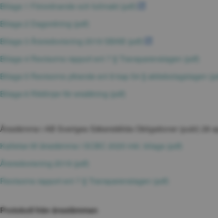
pdf, 5.6 MB.
Bilaga 1 Förordnande och fullmakt (pdf)
pdf, 26 kB.
Bilaga 2 Dagordning (pdf)
pdf, 6.2 MB.
Bilaga 3 Årsredovisning 2019 SBAB (pdf)
pdf, 
Bilaga 4 Revisorns rapport enl 7 § Transparenslagen (pdf)
Bilaga 5 Revisorns yttrande enl 8 kap 54 § aktiebolagslagen (pd
pdf, 73.2 kB.
Bilaga 6 Riktlinjer för ersättning (pdf)
Årsstämma i AB Sveriges Säkerställda Obligationer (publ) 28 a
pdf, 126.2
Kallelse till årsstämma i SCBC 2020 inkl. bilaga (pdf)
pdf, 6.2 MB.
Årsredovisning 2019 (pdf)
pdf, 725.8 kB.
Revisorns rapport enl 7 § Transparenslagen (pdf)
Protokoll från årsstämman