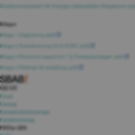
Årsstämmoprotokoll AB Sveriges Säkerställda Obligationer (pub
Bilagor
pdf, 23.5 kB.
Bilaga 1 Dagordning (pdf)
pdf, 820.1 kB.
Bilaga 2 Årsredovisning 2019 SCBC (pdf)
pdf, 
Bilaga 3 Revisorns rapport enl 7 § Transparenslagen (pdf)
pdf, 74.5 kB.
Bilaga 4 Riktlinjer för ersättning (pdf)
Gå till
Privat
Företag
Bostadsrättsföreningar
Fastighetsbolag
Hitta rätt