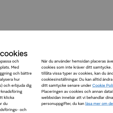
 cookies
anpassa och
När du använder hemsidan placeras äve
bplats. Med
cookies som inte kräver ditt samtycke. 
oggning och bättre
tillåta vissa typer av cookies, kan du än
nalysera hur
cookiesinställningar. Du kan alltid ändra
) och erbjuda dig
ditt samtycke senare under
Cookie Pol
rknadsföring
Placeringen av cookies och annan data
t klicka
webbsidan innebär att vi behandlar dina
r du
personuppgifter, du kan
läsa mer om de
dsförings- och