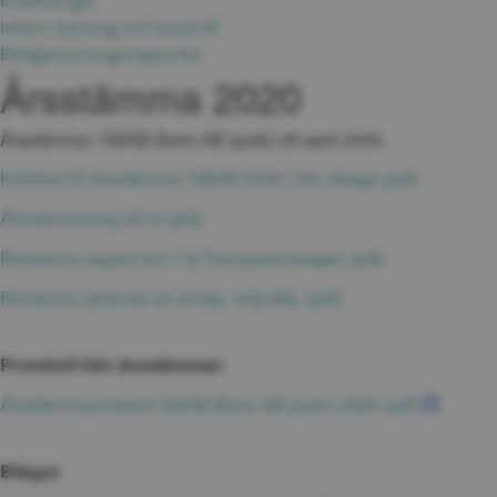
Ersättningar
Intern styrning och kontroll
Bolagsstyrningsrapporter
Årsstämma 2020
Årsstämma i SBAB Bank AB (publ) 28 april 2020
pdf, 121.8
Kallelse till årsstämma i SBAB 2020, inkl. bilaga (pdf)
pdf, 6.2 MB.
Årsredovisning 2019 (pdf)
pdf, 724.1 kB.
Revisorns rapport enl 7 § Transparenslagen (pdf)
pdf, 726.9 kB.
Revisorns yttrande enl 8 kap. 54§ ABL (pdf)
Protokoll från årsstämman
pdf, 1.1 M
Årsstämmoprotokoll SBAB Bank AB (publ) 2020 (pdf)
Bilagor