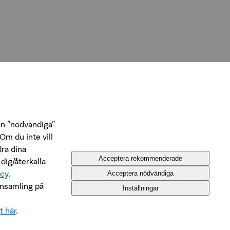
n ”nödvändiga”
Om du inte vill
dra dina
Acceptera rekommenderade
 dig/återkalla
icy
.
Acceptera nödvändiga
insamling på
Inställningar
t här
.