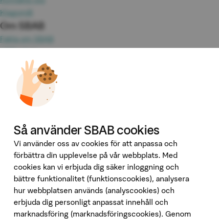
Klagomål
Om SBAB
Fakta om SBAB
Hållbarhet
Press
Jobba hos oss
Investor Relations
Omvärld & analyser
Tillgänglighet
Våra tjänster
Så använder SBAB cookies
Booli
Vi använder oss av cookies för att anpassa och
Booli Pro
förbättra din upplevelse på vår webbplats. Med
Hittamäklare
cookies kan vi erbjuda dig säker inloggning och
bättre funktionalitet (funktionscookies), analysera
Developer Portal
hur webbplatsen används (analyscookies) och
Följ oss på sociala medier
erbjuda dig personligt anpassat innehåll och
marknadsföring (marknadsföringscookies). Genom