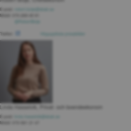
E-post: 
robert.boije@sbab.se
Mobil: 070-269 45 91
@RobertBoije
Twitter: 
Högupplösta pressbilder
Linda Hasselvik, Privat- och boendeekonom
E-post: 
linda.hasselvik@sbab.se
Mobil: 070-561 21 47