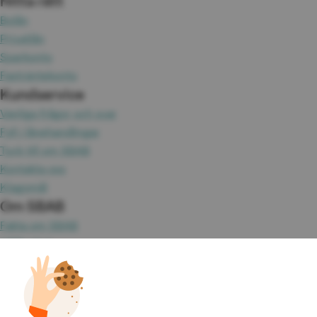
Hitta rätt
Bolån
Privatlån
Sparkonto
Fasträntekonto
Kundservice
Vanliga frågor och svar
Fyll i lånehandlingar
Tyck till om SBAB
Kontakta oss
Klagomål
Om SBAB
Fakta om SBAB
Hållbarhet
Press
Jobba hos oss
Investor Relations
Omvärld & analyser