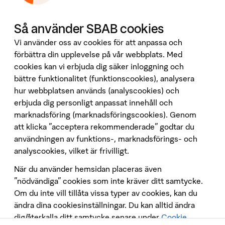
Tillgänglighet
Våra tjänster
Så använder SBAB cookies
Booli
Vi använder oss av cookies för att anpassa och
Booli Pro
förbättra din upplevelse på vår webbplats. Med
Hittamäklare
cookies kan vi erbjuda dig säker inloggning och
bättre funktionalitet (funktionscookies), analysera
Developer Portal
hur webbplatsen används (analyscookies) och
Följ oss på sociala medier
erbjuda dig personligt anpassat innehåll och
marknadsföring (marknadsföringscookies). Genom
att klicka "acceptera rekommenderade" godtar du
användningen av funktions-, marknadsförings- och
analyscookies, vilket är frivilligt.
När du använder hemsidan placeras även
Penningtvätt
”nödvändiga” cookies som inte kräver ditt samtycke.
Om du inte vill tillåta vissa typer av cookies, kan du
Insättningsgarantin
ändra dina cookiesinställningar. Du kan alltid ändra
Behandling av personuppgifter
dig/återkalla ditt samtycke senare under
Cookie
Cookies