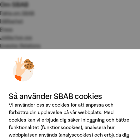
Om SBAB
Fakta om SBAB
Hållbarhet
Press
Jobba hos oss
Investor Relations
Omvärld & analyser
Tillgänglighet
Våra tjänster
Booli
Booli Pro
Så använder SBAB cookies
Hittamäklare
Developer Portal
Vi använder oss av cookies för att anpassa och
Ladda ner vår app
förbättra din upplevelse på vår webbplats. Med
cookies kan vi erbjuda dig säker inloggning och bättre
App Store
Google Play
funktionalitet (funktionscookies), analysera hur
Följ oss på sociala medier
webbplatsen används (analyscookies) och erbjuda dig