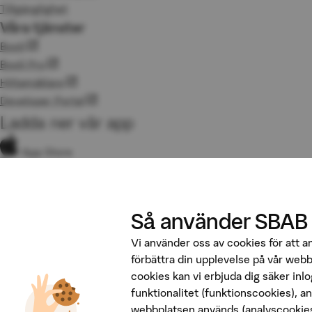
Tillgänglighet
Våra tjänster
Booli
Booli Pro
Hittamäklare
Developer Portal
Ladda ner vår app
App Store
Google Play
Följ oss på sociala medier
Så använder SBAB
Vi använder oss av cookies för att 
förbättra din upplevelse på vår web
cookies kan vi erbjuda dig säker inl
funktionalitet (funktionscookies), a
webbplatsen används (analyscookies