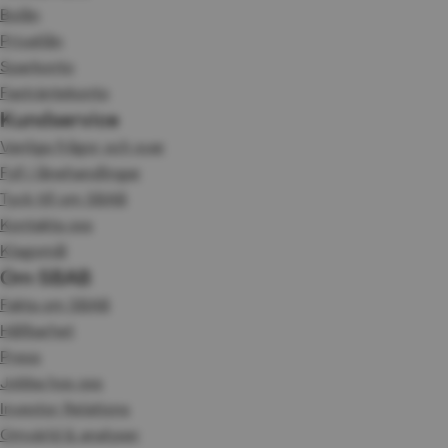
Bolån
Privatlån
Sparkonto
Fasträntekonto
Kundservice
Vanliga frågor och svar
Fyll i lånehandlingar
Tyck till om SBAB
Kontakta oss
Klagomål
Om SBAB
Fakta om SBAB
Hållbarhet
Press
Jobba hos oss
Investor Relations
Omvärld & analyser