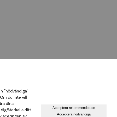
en ”nödvändiga”
Om du inte vill
dra dina
Acceptera rekommenderade
dig/återkalla ditt
Acceptera nödvändiga
 Placeringen av