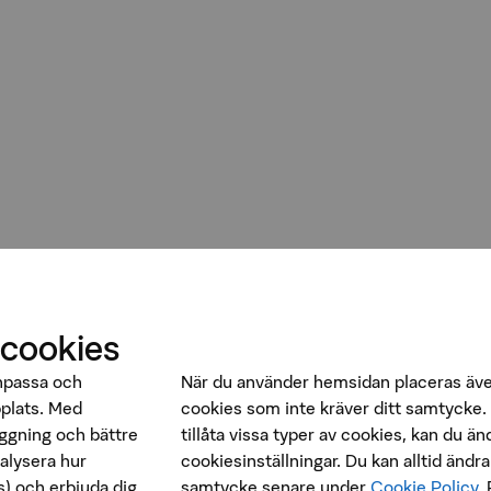
 cookies
anpassa och
När du använder hemsidan placeras äv
bplats. Med
cookies som inte kräver ditt samtycke. 
oggning och bättre
tillåta vissa typer av cookies, kan du än
nalysera hur
cookiesinställningar. Du kan alltid ändra 
) och erbjuda dig
samtycke senare under
Cookie Policy
.