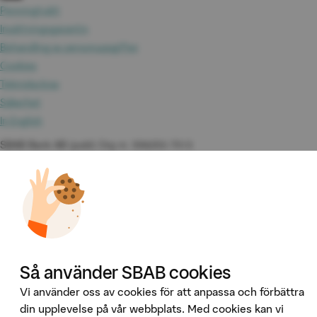
Penningtvätt
Insättningsgarantin
Behandling av personuppgifter
Cookies
Tekniska krav
Säkerhet
In English
SBAB Bank AB (publ)
Org nr. 556253-7513
Så använder SBAB cookies
Vi använder oss av cookies för att anpassa och förbättra
din upplevelse på vår webbplats. Med cookies kan vi