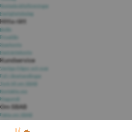
Bostadsrättsföreningar
Fastighetsbolag
Hitta rätt
Bolån
Privatlån
Sparkonto
Fasträntekonto
Kundservice
Vanliga frågor och svar
Fyll i lånehandlingar
Tyck till om SBAB
Kontakta oss
Klagomål
Om SBAB
Fakta om SBAB
Hållbarhet
Press