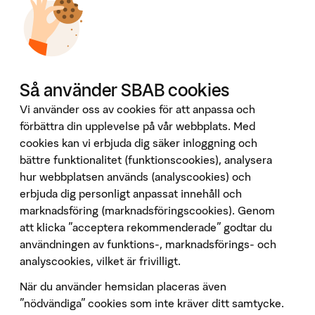
Jobba hos oss
Investor Relations
Omvärld & analyser
Tillgänglighet
Våra tjänster
Så använder SBAB cookies
Booli
Vi använder oss av cookies för att anpassa och
Booli Pro
förbättra din upplevelse på vår webbplats. Med
cookies kan vi erbjuda dig säker inloggning och
Hittamäklare
bättre funktionalitet (funktionscookies), analysera
Developer Portal
hur webbplatsen används (analyscookies) och
Följ oss på sociala medier
erbjuda dig personligt anpassat innehåll och
marknadsföring (marknadsföringscookies). Genom
att klicka "acceptera rekommenderade" godtar du
användningen av funktions-, marknadsförings- och
analyscookies, vilket är frivilligt.
När du använder hemsidan placeras även
Penningtvätt
”nödvändiga” cookies som inte kräver ditt samtycke.