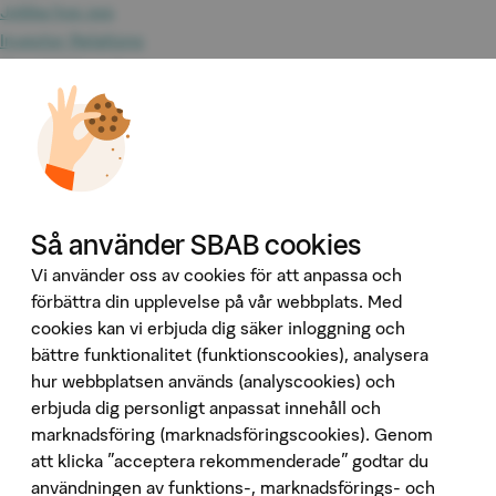
Jobba hos oss
Investor Relations
Omvärld & analyser
Tillgänglighet
Våra tjänster
Booli
Booli Pro
Hittamäklare
Så använder SBAB cookies
Developer Portal
Ladda ner vår app
Vi använder oss av cookies för att anpassa och
förbättra din upplevelse på vår webbplats. Med
App Store
cookies kan vi erbjuda dig säker inloggning och
bättre funktionalitet (funktionscookies), analysera
Google Play
hur webbplatsen används (analyscookies) och
Följ oss på sociala medier
erbjuda dig personligt anpassat innehåll och
marknadsföring (marknadsföringscookies). Genom
att klicka "acceptera rekommenderade" godtar du
användningen av funktions-, marknadsförings- och