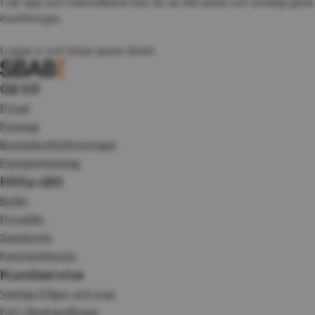
I vår app och internetbank kan du se ditt saldo och smidigt göra 
överföringar. 
Logga in och börja spara direkt
Gå till
Privat
Företag
Bostadsrättsföreningar
Fastighetsbolag
Hitta rätt
Bolån
Privatlån
Sparkonto
Fasträntekonto
Kundservice
Vanliga frågor och svar
Fyll i lånehandlingar