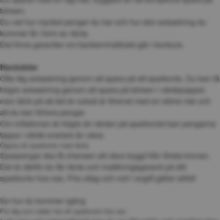
börsen.
Du vet hur mycket pengar du har och hur stor avkastning du 
kommer få i form av ränta.
Det finns garantier om banken/institutet går i konkurs.
Nackdelar
Ofta låg avkastning genom att spara på ett sparkonto. Du kan få 
högre avkastning genom att spara på börsen i värdepapper, 
men tänk på att det är också är förenat med en större risk och 
att du kan förlora pengar.
Om inflationen är högre än räntan på sparkontot kan pengarna 
tappa i värde snarare än växa.
Öppna ett sparkonto med ränta
Sparpengar ska få chansen att växa tryggt från första kronan. 
Det är därför du får ränta och insättningsgaranti på ditt 
sparkonto hos oss. Fria uttag och noll i avgift gäller alltid!
Se hur du kommer igång
För dig som redan har ett sparkonto hos oss