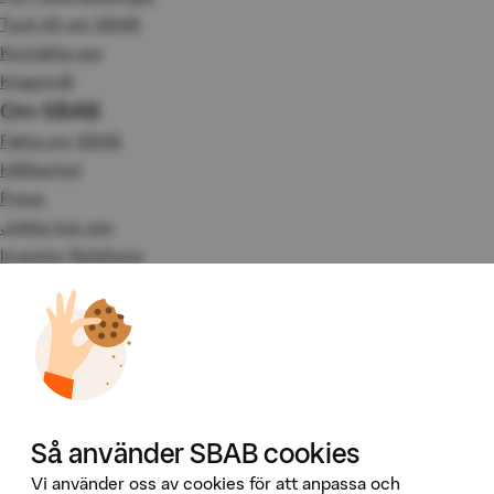
Tyck till om SBAB
Kontakta oss
Klagomål
Om SBAB
Fakta om SBAB
Hållbarhet
Press
Jobba hos oss
Investor Relations
Omvärld & analyser
Tillgänglighet
Våra tjänster
Booli
Booli Pro
Hittamäklare
Så använder SBAB cookies
Developer Portal
Vi använder oss av cookies för att anpassa och
Ladda ner vår app