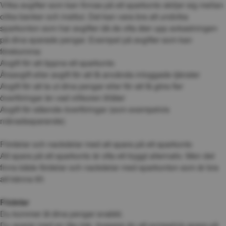
Vilka avgifter som kan finnas på ett sparkonto skiljer sig mellan 
olika banker och institut. Det kan vara bra att undvika 
sparkonton som har avgifter då de ofta äter upp avkastningen 
på dina sparade pengar. Exempel på avgifter som kan 
förekomma:
Avgift för att öppna ett sparkonto
Årsavgift eller avgift för att få använda inloggade tjänster
Avgift för att ta ut dina pengar eller för att få göra fler 
överföringar än vad villkoren tillåter
Avgift för stående överföringar (som exempelvis 
månadssparande)
Fördelar och nackdelar med att spara på ett sparkonto
Att spara på ett sparkonto är ofta ett tryggt alternativ. Men det 
finns både fördelar och nackdelar med sparkonton som är bra 
att känna till:
Födelar
Du kommer åt dina pengar snabbt.
Du sparar med en låg risk, tryggare än att exmpelvis spara på 