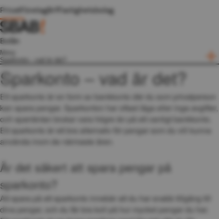
Privat
Företag
Brf
Fastighetsbolag
Bolån
Privatlån
Hoppa till innehåll
Meny
Sparkonton
Sparkonto - vad är det?
Sparkonto – vad är det?
Bo bättre
Kundservice
Våra räntor
Logga in
Ett sparkonto är en form av bankkonto där du som privatperson 
kan spara pengar. Sparkonton har oftast låga eller inga avgifter, 
Meny
och sparräntan brukar vara högre än på ett vanligt bankkonto. 
Ett sparkonto är ett bra alternativ för pengar som du vill kunna 
använda inom de närmaste åren.
Är det säkert att spara pengar på 
sparkonto?
Att spara på ett sparkonto innebär att du har snabb tillgång till 
dina pengar, och du får bra koll på hur mycket pengar du har. 