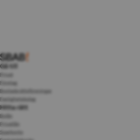
Gå till
Privat
Företag
Bostadsrättsföreningar
Fastighetsbolag
Hitta rätt
Bolån
Privatlån
Sparkonto