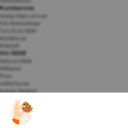
Fasträntekonto
Kundservice
Vanliga frågor och svar
Fyll i lånehandlingar
Tyck till om SBAB
Kontakta oss
Klagomål
Om SBAB
Fakta om SBAB
Hållbarhet
Press
Jobba hos oss
Investor Relations
Omvärld & analyser
Tillgänglighet
Våra tjänster
Booli