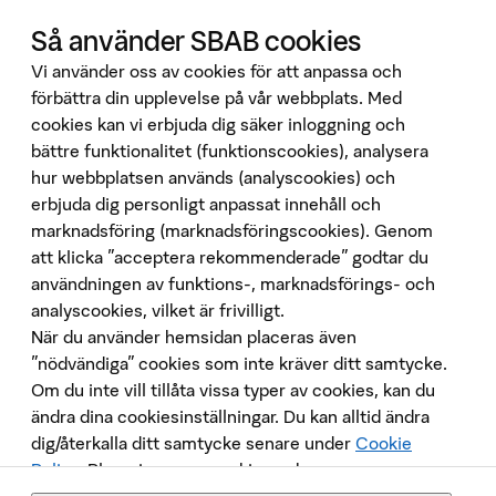
Booli Pro
Hittamäklare
Så använder SBAB cookies
Developer Portal
Vi använder oss av cookies för att anpassa och
Ladda ner vår app
förbättra din upplevelse på vår webbplats. Med
cookies kan vi erbjuda dig säker inloggning och
App Store
bättre funktionalitet (funktionscookies), analysera
hur webbplatsen används (analyscookies) och
Google Play
Följ oss på sociala medier
erbjuda dig personligt anpassat innehåll och
marknadsföring (marknadsföringscookies). Genom
att klicka "acceptera rekommenderade" godtar du
användningen av funktions-, marknadsförings- och
analyscookies, vilket är frivilligt.
När du använder hemsidan placeras även
”nödvändiga” cookies som inte kräver ditt samtycke.
Om du inte vill tillåta vissa typer av cookies, kan du
Penningtvätt
ändra dina cookiesinställningar. Du kan alltid ändra
Insättningsgarantin
dig/återkalla ditt samtycke senare under
Cookie
Behandling av personuppgifter
Policy
. Placeringen av cookies och annan
Cookies