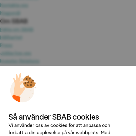
Kontakta oss
Klagomål
Om SBAB
Fakta om SBAB
Hållbarhet
Press
Jobba hos oss
Investor Relations
Omvärld & analyser
Tillgänglighet
Våra tjänster
Booli
Booli Pro
Hittamäklare
Så använder SBAB cookies
Developer Portal
Ladda ner vår app
Vi använder oss av cookies för att anpassa och
förbättra din upplevelse på vår webbplats. Med