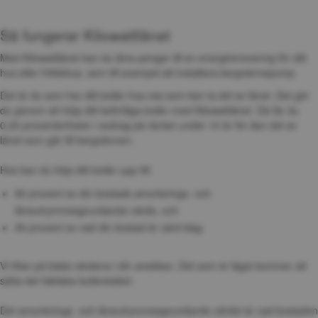
Så fungerar Kilowattlånet
Med Kilowattlånet kan du låna pengar till en energirenovering för ditt 
hus eller fritidshus, som till exempel att installera bergvärmepump.
Det är du som har ditt bolån hos oss som kan ta del av lånet. Det gör 
du genom att höja ditt befintliga bolån med Kilowattlånet. Då får du 
0,20 procentenheter i avdrag på räntan under 10 år för den del av 
lånet som går till bergvärmen.
Hos kan du höja ditt bolån upp till:
80 procent av din bostads amorterings- och 
låneutrymmesgrundande värde, och
90 procent av vad din bostad är värd idag
Vi tittar på båda värdena i din ansökan. Det som är lägst kommer att 
sätta det faktiska bolånetaket. 
Det amorterings- och låneutrymmesgrundande värdet är vad bostaden 