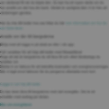
var värderad till när du köpte den. Du kan ha ett nyare värde om du 
har ansökt om det hos din bank. Värdet är vanligtvis låst i 5 år från att 
värderingen gjordes.
Har du inte ditt bolån hos oss hittar du här 
mer information om hur du 
kan flytta lånet
.
Ansök om lån till bergvärme
Börja med att logga in på sbab.se eller i vår app:
Fyll i ansökan för att höja ditt bolån med Kilowattlånet
Ange att det är bergvärme du vill låna till och vilket lånebelopp du 
ansöker om
Skicka in en faktura för att bekräfta kostnaden och energirenoveringen
När vi tagit emot fakturan får du pengarna utbetalda inom kort
Logga in och höj ditt bolån
Du kan även låna till bergvärme med vårt energilån. Det är ett 
privatlån med avdrag på räntan.
Mer om energilånet