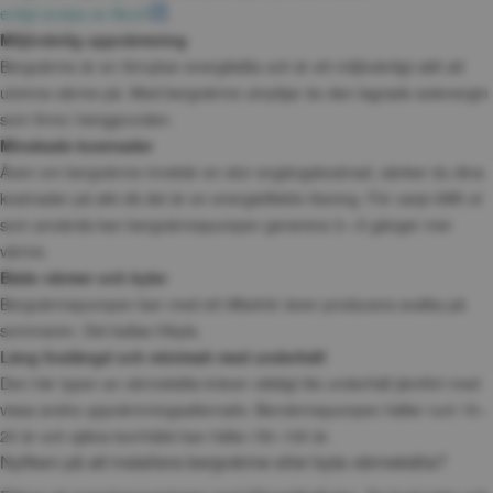
enligt analys av Booli
.
Miljövänlig uppvärmning
Bergvärme är en förnybar energikälla och är ett miljövänligt sätt att 
utvinna värme på. Med bergvärme utnyttjar du den lagrade solenergin 
som finns i berggrunden.
Minskade kostnader
Även om bergvärme innebär en stor engångskostnad, sänker du dina 
kostnader på sikt då det är en energieffektiv lösning. För varje kWh el 
som används kan bergvärmepumpen generera 3—5 gånger mer 
värme.
Både värmer och kyler
Bergvärmepumpen kan med ett tillbehör även producera svalka på 
sommaren. Det kallas frikyla.
Lång livslängd och minimalt med underhåll
Den här typen av värmekälla kräver väldigt lite underhåll jämfört med 
vissa andra uppvärmningsalternativ. Bervärmepumpen håller runt 15–
20 år och själva borrhålet kan hålla i 50–100 år.
Nyfiken på att installera bergvärme eller byta värmekälla?