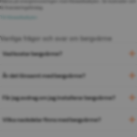
Räkna på energirenoveringen med Kilowattkalkylen. Se kostnader och 
få finansieringsförslag.
Till Kilowattkalkylen
Vanliga frågor och svar om bergvärme
Vad kostar bergvärme?
Är det lönsamt med bergvärme?
Får jag avdrag om jag installerar bergvärme?
Vilka nackdelar finns med bergvärme?