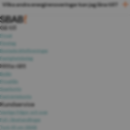
Vilka andra energirenoveringar kan jag låna till?
Gå till
Privat
Företag
Bostadsrättsföreningar
Fastighetsbolag
Hitta rätt
Bolån
Privatlån
Sparkonto
Fasträntekonto
Kundservice
Vanliga frågor och svar
Fyll i lånehandlingar
Tyck till om SBAB