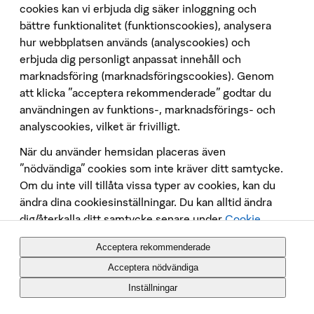
App Store
cookies kan vi erbjuda dig säker inloggning och
bättre funktionalitet (funktionscookies), analysera
Google Play
hur webbplatsen används (analyscookies) och
Följ oss på sociala medier
erbjuda dig personligt anpassat innehåll och
marknadsföring (marknadsföringscookies). Genom
att klicka "acceptera rekommenderade" godtar du
användningen av funktions-, marknadsförings- och
analyscookies, vilket är frivilligt.
När du använder hemsidan placeras även
Penningtvätt
”nödvändiga” cookies som inte kräver ditt samtycke.
Om du inte vill tillåta vissa typer av cookies, kan du
Insättningsgarantin
ändra dina cookiesinställningar. Du kan alltid ändra
Behandling av personuppgifter
dig/återkalla ditt samtycke senare under
Cookie
Cookies
Policy
. Placeringen av cookies och annan
Tekniska krav
Acceptera rekommenderade
datainsamling på webbsidan innebär att vi behandlar
Säkerhet
dina personuppgifter, du kan
läsa mer om det här
.
Acceptera nödvändiga
In English
Inställningar
SBAB Bank AB (publ)
Org nr. 556253-7513