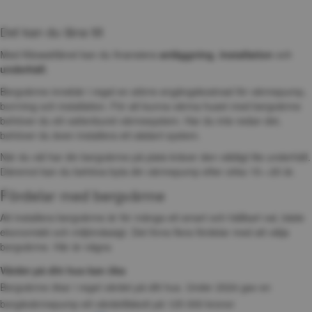
Det kan du låna till
Med Kilowattlånet kan du finansiera 
anläggning
, 
installation
 och 
underhåll
.
Bergvärme innebär i regel en större engångskostnad för värmepump, 
borrning och installation. För att kunna värma huset med bergvärme 
behöver du ett vattenburet värmesystem. Har du inte redan det, 
behöver du även installera ett sådant system.
När du väl har din bergvärme på plats kräver den väldigt lite underhåll. 
Däremot kan du behöva byta din värmepump efter cirka 15—20 år.
Fördelar med bergvärme
Att installera bergvärme är för många ett smart och hållbart val, både 
ekonomiskt och miljömässigt. Det finns flera fördelar med att välja 
bergvärme. Här är några:
Värdet på ditt hus kan öka
Bergvärme ökar i regel värdet på ditt hus. Under 2024 gav en 
bergävärmepump ett värdetillskott på 125 000 kronor 