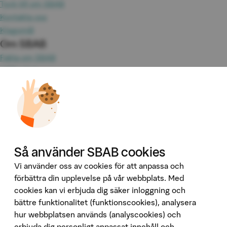
Tyck till om SBAB
Kontakta oss
Klagomål
Om SBAB
Fakta om SBAB
Hållbarhet
Press
Jobba hos oss
Investor Relations
Omvärld & analyser
Tillgänglighet
Våra tjänster
Så använder SBAB cookies
Booli
Vi använder oss av cookies för att anpassa och
Booli Pro
förbättra din upplevelse på vår webbplats. Med
cookies kan vi erbjuda dig säker inloggning och
Hittamäklare
bättre funktionalitet (funktionscookies), analysera
Developer Portal
hur webbplatsen används (analyscookies) och
Följ oss på sociala medier
erbjuda dig personligt anpassat innehåll och