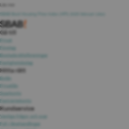
Läs mer
xlsx, 121.2 k
SBAB Booli Housing Price Index (HPI) 2025 februari (xlsx)
Gå till
Privat
Företag
Bostadsrättsföreningar
Fastighetsbolag
Hitta rätt
Bolån
Privatlån
Sparkonto
Fasträntekonto
Kundservice
Vanliga frågor och svar
Fyll i lånehandlingar