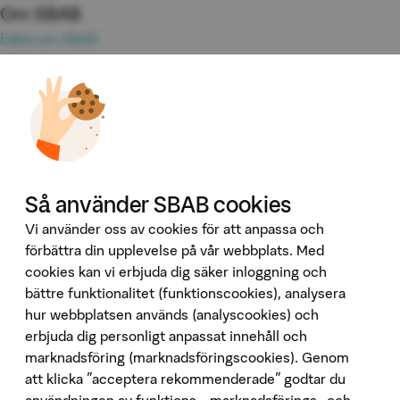
Om SBAB
Fakta om SBAB
Hållbarhet
Press
Jobba hos oss
Investor Relations
Omvärld & analyser
Tillgänglighet
Våra tjänster
Så använder SBAB cookies
Booli
Vi använder oss av cookies för att anpassa och
Booli Pro
förbättra din upplevelse på vår webbplats. Med
Hittamäklare
cookies kan vi erbjuda dig säker inloggning och
bättre funktionalitet (funktionscookies), analysera
Developer Portal
hur webbplatsen används (analyscookies) och
Följ oss på sociala medier
erbjuda dig personligt anpassat innehåll och
marknadsföring (marknadsföringscookies). Genom
att klicka "acceptera rekommenderade" godtar du
användningen av funktions-, marknadsförings- och