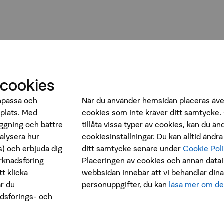
 cookies
anpassa och
När du använder hemsidan placeras äve
bplats. Med
cookies som inte kräver ditt samtycke. 
oggning och bättre
tillåta vissa typer av cookies, kan du än
nalysera hur
cookiesinställningar. Du kan alltid ändra
) och erbjuda dig
ditt samtycke senare under
Cookie Pol
rknadsföring
Placeringen av cookies och annan data
t klicka
webbsidan innebär att vi behandlar dina
r du
personuppgifter, du kan
läsa mer om de
dsförings- och