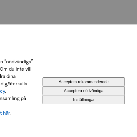
n ”nödvändiga”
Om du inte vill
dra dina
Acceptera rekommenderade
 dig/återkalla
icy
.
Acceptera nödvändiga
insamling på
Inställningar
t här
.