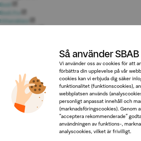
Booli
Booli Pro
Hittamäklare
Developer Portal
Följ oss på sociala medier
Så använder SBAB
Vi använder oss av cookies för att 
förbättra din upplevelse på vår web
cookies kan vi erbjuda dig säker inl
funktionalitet (funktionscookies), a
webbplatsen används (analyscookies
Penningtvätt
personligt anpassat innehåll och ma
Insättningsgarantin
(marknadsföringscookies). Genom at
Behandling av personuppgifter
"acceptera rekommenderade" godta
Cookies
användningen av funktions-, markna
Tekniska krav
analyscookies, vilket är frivilligt.
Säkerhet