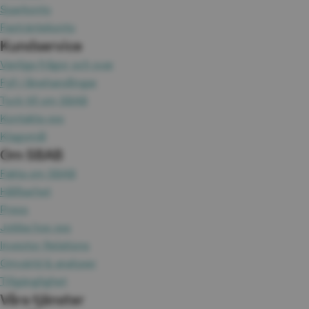
Sparkonto
Fasträntekonto
Kundservice
Vanliga frågor och svar
Fyll i lånehandlingar
Tyck till om SBAB
Kontakta oss
Klagomål
Om SBAB
Fakta om SBAB
Hållbarhet
Press
Jobba hos oss
Investor Relations
Omvärld & analyser
Tillgänglighet
Våra tjänster