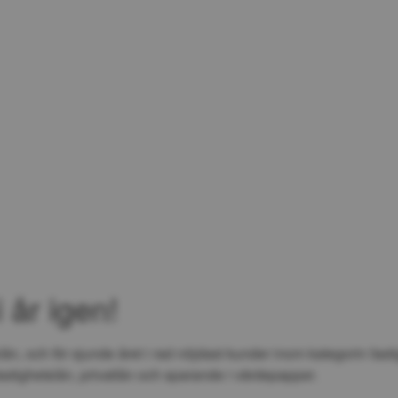
Hoppa till innehåll
 år igen!
ån, och för sjunde året i rad nöjdast kunder inom kategorin fasti
astighetslån, privatlån och sparande i värdepapper.