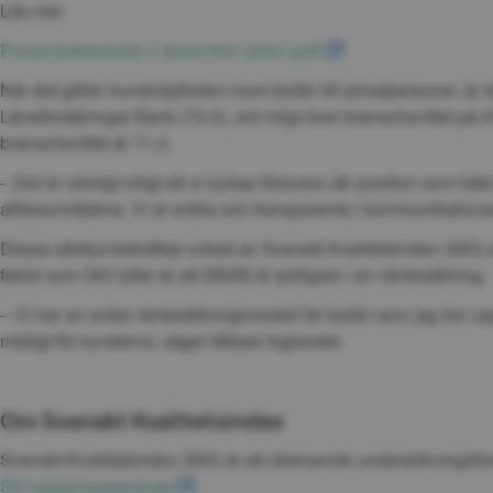
Läs mer
pdf, 157 kB.
Pressmeddelande 2 december 2024 (pdf)
När det gäller kundnöjdheten inom bolån till privatpersoner, är 
Länsförsäkringar Bank (72,0), och högt över branschsnittet på 6
branschsnittet är 71,3.
– Det är otroligt roligt att vi lyckas försvara vår position som bä
affärsområdena. Vi är enkla och transparenta i kommunikationen 
Dessa attribut bekräftas också av Svenskt Kvalitetsindex (SKI) 
faktor som SKI lyfter är att SBAB är tydligast i sin räntesättning.
– Vi har en enkel räntesättningsmodell för bolån som jag tror upp
möjligt för kunderna, säger Mikael Inglander.
Om Svenskt Kvalitetsindex
Svenskt Kvalitetsindex (SKI) är ett oberoende undersöknings
SKI pressmeddelande
.