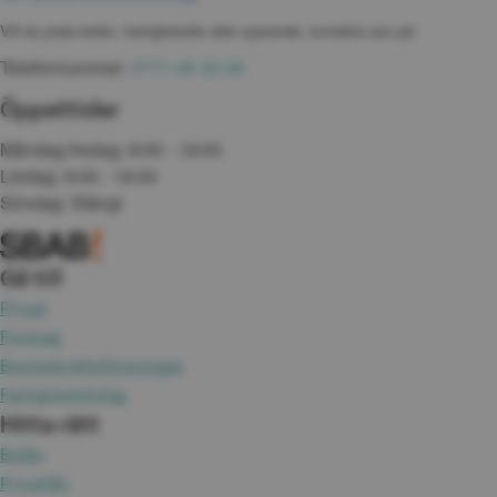
Vill du prata bolån, fastighetslån eller sparande, kontakta oss på:
Telefonnummer: 
0771-45 30 00
Öppettider
Måndag-fredag: 8:00 - 19:00
Lördag: 9:00 - 16:00
Söndag: Stängt
Gå till
Privat
Företag
Bostadsrättsföreningar
Fastighetsbolag
Hitta rätt
Bolån
Privatlån