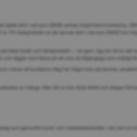
det sjätte året i rad som SBAB rankas högst bland bankerna. SBAB 
7,8. För fastighetslån är det sjunde året i rad som SBAB har hög
st på både bolån och fastighetslån – i år igen! Jag tror att en del
och lägger stort fokus på att vara så tillgängliga som möjligt 
som menar att kunderna idag har högre krav på service, proaktivi
skattas av många. Man får en bra ränta direkt och slipper förhand
företag som genomför kund- och medarbetarstudier. Läs mer om