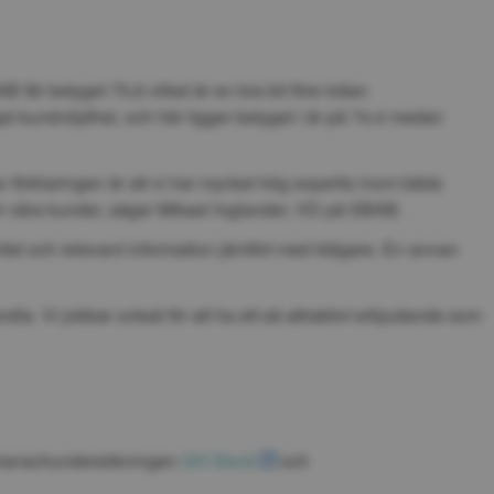
får betyget 75,6 vilket är en bra bit före tvåan 
st kundnöjdhet, och här ligger betyget i år på 74,4 medan 
 av förklaringen är att vi har mycket hög expertis inom båda 
för våra kunder, säger Mikael Inglander, VD på SBAB.
tet och relevant information jämfört med tidigare. En annan 
la. Vi jobbar också för att ha ett så attraktivt erbjudande som 
 branschundersökningen 
SKI Bank
 och 