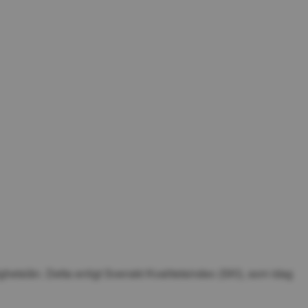
ghetslån. Detta enligt Svenskt Kvalitetsindex (SKI), som idag 