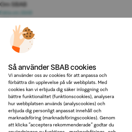
Om SBAB
Fakta om SBAB
Hållbarhet
Press
Jobba hos oss
Investor Relations
Omvärld & analyser
Tillgänglighet
Våra tjänster
Så använder SBAB cookies
Booli
Vi använder oss av cookies för att anpassa och
Booli Pro
förbättra din upplevelse på vår webbplats. Med
cookies kan vi erbjuda dig säker inloggning och
Hittamäklare
bättre funktionalitet (funktionscookies), analysera
Developer Portal
hur webbplatsen används (analyscookies) och
Följ oss på sociala medier
erbjuda dig personligt anpassat innehåll och
marknadsföring (marknadsföringscookies). Genom
att klicka "acceptera rekommenderade" godtar du
användningen av funktions-, marknadsförings- och