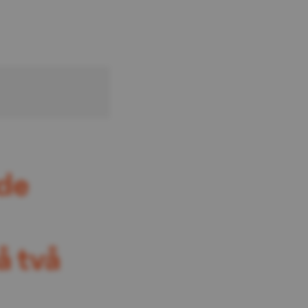
de 
 två 