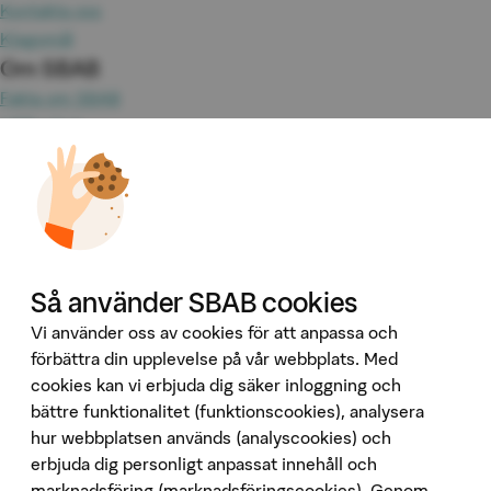
Kontakta oss
Klagomål
Om SBAB
Fakta om SBAB
Hållbarhet
Press
Jobba hos oss
Investor Relations
Omvärld & analyser
Tillgänglighet
Våra tjänster
Så använder SBAB cookies
Booli
Vi använder oss av cookies för att anpassa och
Booli Pro
förbättra din upplevelse på vår webbplats. Med
cookies kan vi erbjuda dig säker inloggning och
Hittamäklare
bättre funktionalitet (funktionscookies), analysera
Developer Portal
hur webbplatsen används (analyscookies) och
Följ oss på sociala medier
erbjuda dig personligt anpassat innehåll och
marknadsföring (marknadsföringscookies). Genom