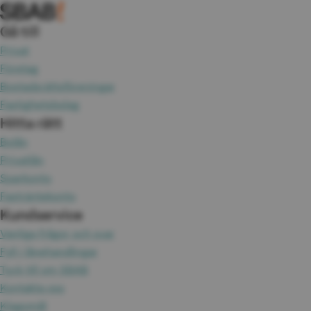
Gå till
Privat
Företag
Bostadsrättsföreningar
Fastighetsbolag
Hitta rätt
Bolån
Privatlån
Sparkonto
Fasträntekonto
Kundservice
Vanliga frågor och svar
Fyll i lånehandlingar
Tyck till om SBAB
Kontakta oss
Klagomål