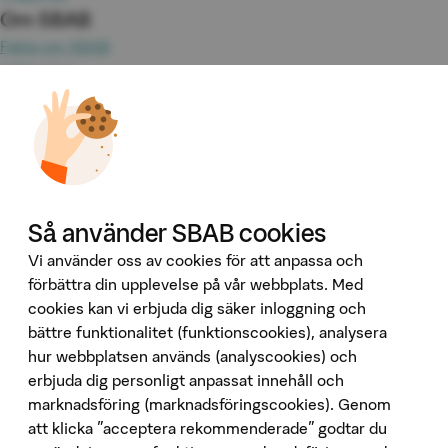
Om SBAB
Fakta om SBAB
Hållbarhet
Press
Jobba hos oss
Investor Relations
Omvärld & analyser
Tillgänglighet
Våra tjänster
Så använder SBAB cookies
Booli
Vi använder oss av cookies för att anpassa och
Booli Pro
förbättra din upplevelse på vår webbplats. Med
cookies kan vi erbjuda dig säker inloggning och
Hittamäklare
bättre funktionalitet (funktionscookies), analysera
Developer Portal
hur webbplatsen används (analyscookies) och
Följ oss på sociala medier
erbjuda dig personligt anpassat innehåll och
marknadsföring (marknadsföringscookies). Genom
att klicka "acceptera rekommenderade" godtar du