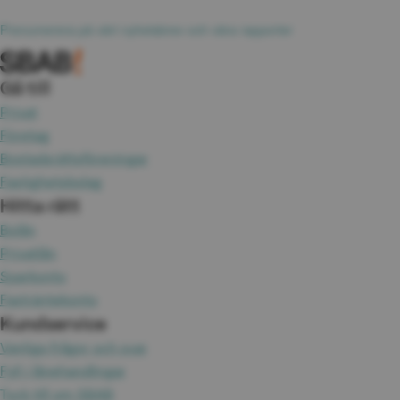
Prenumerera på vårt nyhetsbrev och våra rapporter
Gå till
Privat
Företag
Bostadsrättsföreningar
Fastighetsbolag
Hitta rätt
Bolån
Privatlån
Sparkonto
Fasträntekonto
Kundservice
Vanliga frågor och svar
Fyll i lånehandlingar
Tyck till om SBAB