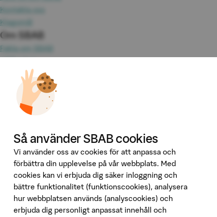
Kontakta oss
Klagomål
Om SBAB
Fakta om SBAB
Hållbarhet
Press
Jobba hos oss
Investor Relations
Omvärld & analyser
Tillgänglighet
Våra tjänster
Så använder SBAB cookies
Booli
Vi använder oss av cookies för att anpassa och
Booli Pro
förbättra din upplevelse på vår webbplats. Med
Hittamäklare
cookies kan vi erbjuda dig säker inloggning och
bättre funktionalitet (funktionscookies), analysera
Developer Portal
hur webbplatsen används (analyscookies) och
Följ oss på sociala medier
erbjuda dig personligt anpassat innehåll och