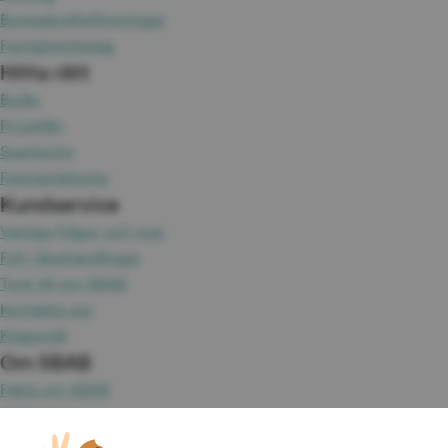
Bostadsrättsföreningar
Fastighetsbolag
Hitta rätt
Bolån
Privatlån
Sparkonto
Fasträntekonto
Kundservice
Vanliga frågor och svar
Fyll i lånehandlingar
Tyck till om SBAB
Kontakta oss
Klagomål
Om SBAB
Fakta om SBAB
Hållbarhet
Press