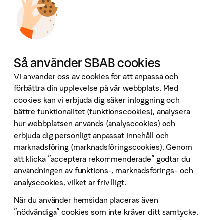
Jobba hos oss
Investor Relations
Omvärld & analyser
Tillgänglighet
Våra tjänster
Så använder SBAB cookies
Booli
Vi använder oss av cookies för att anpassa och
Booli Pro
förbättra din upplevelse på vår webbplats. Med
cookies kan vi erbjuda dig säker inloggning och
Hittamäklare
bättre funktionalitet (funktionscookies), analysera
Developer Portal
hur webbplatsen används (analyscookies) och
Följ oss på sociala medier
erbjuda dig personligt anpassat innehåll och
marknadsföring (marknadsföringscookies). Genom
att klicka "acceptera rekommenderade" godtar du
användningen av funktions-, marknadsförings- och
analyscookies, vilket är frivilligt.
När du använder hemsidan placeras även
Penningtvätt
”nödvändiga” cookies som inte kräver ditt samtycke.