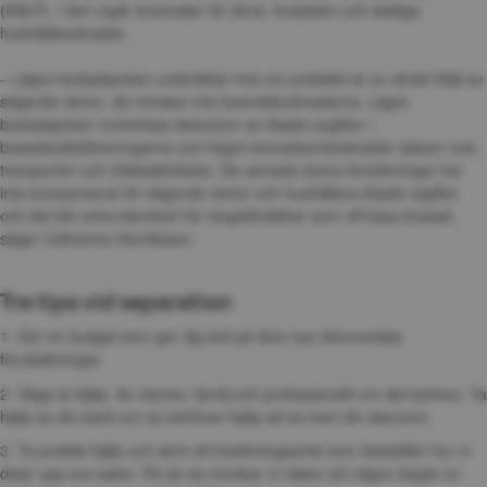
(KALP). I den ingår kostnader för lånet, bostaden och skäliga 
hushållskostnader. 
– Lägre bostadspriser underlättar inte om prisfallet är en direkt följd av 
stigande räntor, då minskar inte boendekostnaderna. Lägre 
bostadspriser motverkas dessutom av ökade avgifter i 
bostadsrättsföreningarna och högre levnadsomkostnader såsom mat, 
transporter och fritidsaktiviteter. De senaste årens löneökningar har 
inte kompenserat för stigande räntor och hushållens ökade utgifter, 
och det blir extra kännbart för singelföräldrar som vill köpa bostad, 
säger Catharina Henriksson.
Tre tips vid separation
1. Gör en budget som ger dig koll på dina nya ekonomiska 
förutsättningar.
2. Våga ta hjälp. Av vänner, familj och professionellt om det behövs. Ta 
hjälp av din bank om du behöver hjälp att se över din ekonomi.
3. Ta juridisk hjälp och skriv ett bodelningsavtal som fastställer hur ni 
delar upp era saker. På så vis minskar ni risken att någon begär en 