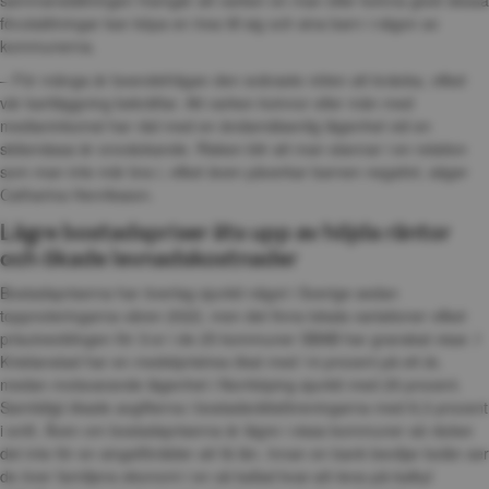
förutsättningar kan köpa en trea till sig och sina barn i någon av 
kommunerna.
– För många är boendefrågan den svåraste nöten att knäcka, vilket 
vår kartläggning bekräftar. Att varken kvinnor eller män med 
medianinkomst har råd med en ändamålsenlig lägenhet vid en 
skilsmässa är oroväckande. Risken blir att man stannar i en relation 
som man inte mår bra i, vilket även påverkar barnen negativt, säger 
Catharina Henriksson.
Lägre bostadspriser äts upp av höjda räntor 
och ökade levnadskostnader
Bostadspriserna har överlag sjunkit något i Sverige sedan 
toppnoteringarna våren 2022, men det finns lokala variationer vilket 
prisutvecklingen för 3:or i de 25 kommuner SBAB har granskat visar. I 
Kristianstad har en medelpristrea ökat med 14 procent på ett år, 
medan motsvarande lägenhet i Norrköping sjunkit med 29 procent. 
Samtidigt ökade avgifterna i bostadsrättsföreningarna med 8,3 procent 
i snitt. Även om bostadspriserna är lägre i vissa kommuner så räcker 
det inte för en singelförälder att få lån. Innan en bank beviljar bolån ser 
de över familjens ekonomi i en så kallad kvar-att-leva-på-kalkyl 