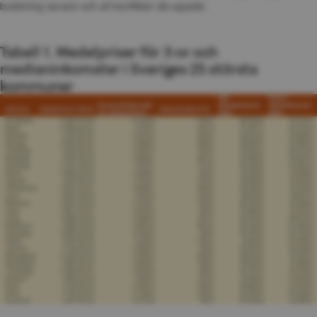
bodelning senare och att konflikter då uppstår.
Tabell 1. Medelpriser för 3:or och 
medianinkomster i Sveriges 25 största 
kommuner