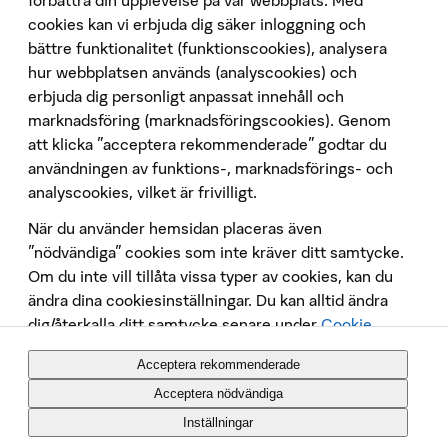
cookies kan vi erbjuda dig säker inloggning och
Hittamäklare
bättre funktionalitet (funktionscookies), analysera
Developer Portal
hur webbplatsen används (analyscookies) och
Följ oss på sociala medier
erbjuda dig personligt anpassat innehåll och
marknadsföring (marknadsföringscookies). Genom
att klicka "acceptera rekommenderade" godtar du
användningen av funktions-, marknadsförings- och
analyscookies, vilket är frivilligt.
När du använder hemsidan placeras även
Penningtvätt
”nödvändiga” cookies som inte kräver ditt samtycke.
Om du inte vill tillåta vissa typer av cookies, kan du
Insättningsgarantin
ändra dina cookiesinställningar. Du kan alltid ändra
Behandling av personuppgifter
dig/återkalla ditt samtycke senare under
Cookie
Cookies
Policy
. Placeringen av cookies och annan
Tekniska krav
Acceptera rekommenderade
datainsamling på webbsidan innebär att vi behandlar
Säkerhet
dina personuppgifter, du kan
läsa mer om det här
.
Acceptera nödvändiga
In English
Inställningar
SBAB Bank AB (publ)
Org nr. 556253-7513