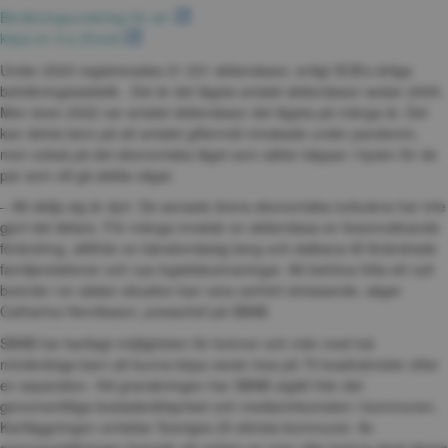
xlsx, 11 kB.
Beräkningsunderlag för att 
xlsx, 11 kB.
köpa en 3:a (Excel)
Under 2023 registrerades 21 231 skilsmässor, enligt SCB:s årliga 
befolkningsstatistik . Det är det lägsta antalet skilsmässor sedan 2005. 
Men även 2022 var antalet skilsmässor det lägsta på många år. Det 
kan delvis bero på att antalet giftermål minskade under pandemin, 
men också på det ekonomiska läget som sätter käppar i hjulen för de 
par som vill gå skilda vägar.
– Att skilja sig är dyrt. De senaste årens ekonomiska turbulens har inte 
gjort det lättare. För många innebär en skilsmässa en livsomvälvande 
förändring, alltifrån en känslomässig berg-och-dalbana till förändrade 
familjerelationer och nya logistiskutmaningar. Att behöva hitta ett nytt 
boende i en sådan situation kan vara oerhört stressande, säger 
Catharina Henriksson, presschef på SBAB.
SBAB har kartlagt möjligheten för kvinnor och män med två 
minderåriga barn att kunna köpa varsin trea på 75 kvadratmeter efter 
en separation. Vid granskningen har SBAB utgått från det 
genomsnittliga bostadsrättspriset och medianinkomsten i kommunen. 
Kartläggningen omfattar Sveriges 25 största kommuner. Av 
sammanställningen framgår att varken en man eller kvinna givet dessa 