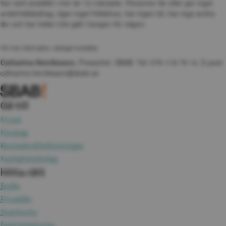
har varit anställd i mer än 12 månader. Personen får eller ger inget 
underhållsbidrag, äger inget fritidshus, har ingen bil, har inga andra 
lån och har heller inte gått i borgen för någon. 
För mer information, vänligen kontakta:
Catharina Henriksson,
 Presschef, SBAB. Tel: 076-118 79 14. E-post: 
catharina.henriksson@sbab.se
Gå till
Privat
Företag
Bostadsrättsföreningar
Fastighetsbolag
Hitta rätt
Bolån
Privatlån
Sparkonto
Fasträntekonto