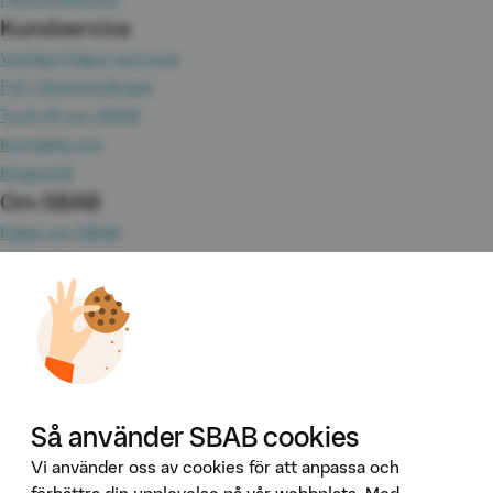
Kundservice
Vanliga frågor och svar
Fyll i lånehandlingar
Tyck till om SBAB
Kontakta oss
Klagomål
Om SBAB
Fakta om SBAB
Hållbarhet
Press
Jobba hos oss
Investor Relations
Omvärld & analyser
Tillgänglighet
Våra tjänster
Så använder SBAB cookies
Booli
Vi använder oss av cookies för att anpassa och
Booli Pro
förbättra din upplevelse på vår webbplats. Med