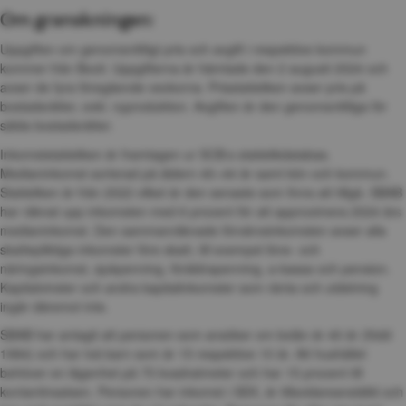
Om granskningen:
Uppgiften om genomsnittligt pris och avgift i respektive kommun 
kommer från Booli. Uppgifterna är hämtade den 2 augusti 2024 och 
avser de fyra föregående veckorna. Prisstatistiken avser pris på 
bostadsrätter, exkl. nyproduktion. Avgiften är den genomsnittliga för 
sålda bostadsrätter.
Inkomststatistiken är framtagen ur SCB:s statistikdatabas. 
Medianinkomst sorterad på åldern 40–44 år samt kön och kommun. 
Statistiken är från 2022 vilket är den senaste som finns att tillgå. SBAB 
har räknat upp inkomsten med 6 procent för att approximera 2024 års 
medianinkomst. Den sammanräknade förvärvsinkomsten avser alla 
skattepliktiga inkomster före skatt, till exempel löne- och 
näringsinkomst, sjukpenning, föräldrapenning, a-kassa och pension. 
Kapitalvinster och andra kapitalinkomster som ränta och utdelning 
ingår däremot inte.
SBAB har antagit att personen som ansöker om bolån är 40 år (född 
1984) och har två barn som är 15 respektive 10 år. Att hushållet 
behöver en lägenhet på 75 kvadratmeter och har 15 procent till 
kontantinsatsen. Personen har inkomst i SEK, är tillsvidareanställd och 