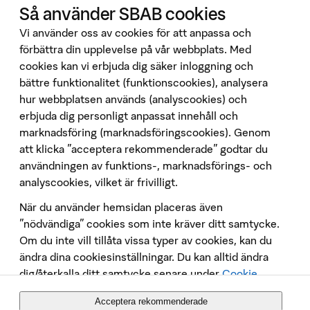
Våra tjänster
Så använder SBAB cookies
Booli
Vi använder oss av cookies för att anpassa och
Booli Pro
förbättra din upplevelse på vår webbplats. Med
Hittamäklare
cookies kan vi erbjuda dig säker inloggning och
bättre funktionalitet (funktionscookies), analysera
Developer Portal
hur webbplatsen används (analyscookies) och
Följ oss på sociala medier
erbjuda dig personligt anpassat innehåll och
marknadsföring (marknadsföringscookies). Genom
att klicka "acceptera rekommenderade" godtar du
användningen av funktions-, marknadsförings- och
analyscookies, vilket är frivilligt.
När du använder hemsidan placeras även
Penningtvätt
”nödvändiga” cookies som inte kräver ditt samtycke.
Om du inte vill tillåta vissa typer av cookies, kan du
Insättningsgarantin
ändra dina cookiesinställningar. Du kan alltid ändra
Behandling av personuppgifter
dig/återkalla ditt samtycke senare under
Cookie
Cookies
Policy
. Placeringen av cookies och annan
Tekniska krav
Acceptera rekommenderade
datainsamling på webbsidan innebär att vi behandlar