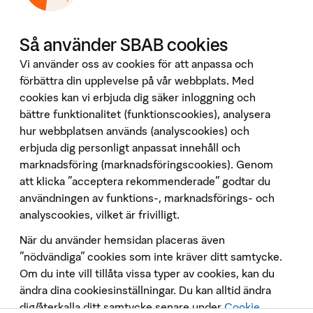
Omvärld & analyser
Tillgänglighet
Våra tjänster
Så använder SBAB cookies
Booli
Vi använder oss av cookies för att anpassa och
Booli Pro
förbättra din upplevelse på vår webbplats. Med
cookies kan vi erbjuda dig säker inloggning och
Hittamäklare
bättre funktionalitet (funktionscookies), analysera
Developer Portal
hur webbplatsen används (analyscookies) och
Följ oss på sociala medier
erbjuda dig personligt anpassat innehåll och
marknadsföring (marknadsföringscookies). Genom
att klicka "acceptera rekommenderade" godtar du
användningen av funktions-, marknadsförings- och
analyscookies, vilket är frivilligt.
När du använder hemsidan placeras även
Penningtvätt
”nödvändiga” cookies som inte kräver ditt samtycke.
Om du inte vill tillåta vissa typer av cookies, kan du
Insättningsgarantin
ändra dina cookiesinställningar. Du kan alltid ändra
Behandling av personuppgifter
dig/återkalla ditt samtycke senare under
Cookie
Cookies