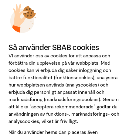
Press
Jobba hos oss
Investor Relations
Omvärld & analyser
Tillgänglighet
Våra tjänster
Så använder SBAB cookies
Booli
Vi använder oss av cookies för att anpassa och
Booli Pro
förbättra din upplevelse på vår webbplats. Med
cookies kan vi erbjuda dig säker inloggning och
Hittamäklare
bättre funktionalitet (funktionscookies), analysera
Developer Portal
hur webbplatsen används (analyscookies) och
Följ oss på sociala medier
erbjuda dig personligt anpassat innehåll och
marknadsföring (marknadsföringscookies). Genom
att klicka "acceptera rekommenderade" godtar du
användningen av funktions-, marknadsförings- och
analyscookies, vilket är frivilligt.
När du använder hemsidan placeras även