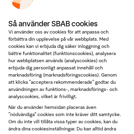
Omvärld & analyser
Tillgänglighet
Våra tjänster
Så använder SBAB cookies
Booli
Vi använder oss av cookies för att anpassa och
Booli Pro
förbättra din upplevelse på vår webbplats. Med
Hittamäklare
cookies kan vi erbjuda dig säker inloggning och
bättre funktionalitet (funktionscookies), analysera
Developer Portal
hur webbplatsen används (analyscookies) och
Följ oss på sociala medier
erbjuda dig personligt anpassat innehåll och
marknadsföring (marknadsföringscookies). Genom
att klicka "acceptera rekommenderade" godtar du
användningen av funktions-, marknadsförings- och
analyscookies, vilket är frivilligt.
När du använder hemsidan placeras även
Penningtvätt
”nödvändiga” cookies som inte kräver ditt samtycke.
Om du inte vill tillåta vissa typer av cookies, kan du
Insättningsgarantin
ändra dina cookiesinställningar. Du kan alltid ändra
Behandling av personuppgifter