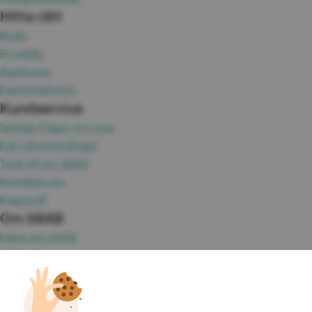
Hitta rätt
Bolån
Privatlån
Sparkonto
Fasträntekonto
Kundservice
Vanliga frågor och svar
Fyll i lånehandlingar
Tyck till om SBAB
Kontakta oss
Klagomål
Om SBAB
Fakta om SBAB
Hållbarhet
Press
Jobba hos oss
Investor Relations