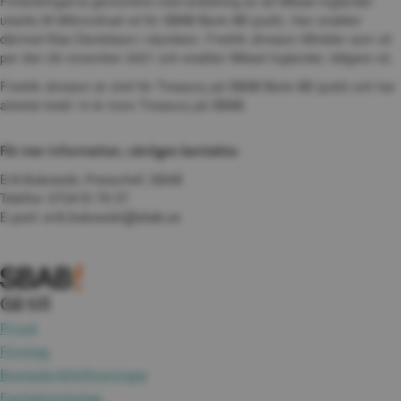
Förändringarna genomförs med anledning av att Mikael Inglander 
utsetts till tillförordnad vd för SBAB Bank AB (publ). Han ersätter 
därmed Klas Danielsson i styrelsen. Fredrik Jönsson tillträder som vd 
per den 26 november 2021 och ersätter Mikael Inglander, tidigare vd.
Fredrik Jönsson är chef för Treasury på SBAB Bank AB (publ) och har 
arbetat totalt 14 år inom Treasury på SBAB.
För mer information, vänligen kontakta:
Erik Bukowski, Presschef, SBAB
Telefon: 0724 51 79 37 
E-post: erik.bukowski@sbab.se
Gå till
Privat
Företag
Bostadsrättsföreningar
Fastighetsbolag