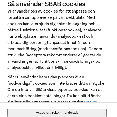
Våra tjänster
Så använder SBAB cookies
Booli
Vi använder oss av cookies för att anpassa och
Booli Pro
förbättra din upplevelse på vår webbplats. Med
cookies kan vi erbjuda dig säker inloggning och
Hittamäklare
bättre funktionalitet (funktionscookies), analysera
Developer Portal
hur webbplatsen används (analyscookies) och
Följ oss på sociala medier
erbjuda dig personligt anpassat innehåll och
marknadsföring (marknadsföringscookies). Genom
att klicka "acceptera rekommenderade" godtar du
användningen av funktions-, marknadsförings- och
analyscookies, vilket är frivilligt.
När du använder hemsidan placeras även
Penningtvätt
”nödvändiga” cookies som inte kräver ditt samtycke.
Om du inte vill tillåta vissa typer av cookies, kan du
Insättningsgarantin
ändra dina cookiesinställningar. Du kan alltid ändra
Behandling av personuppgifter
dig/återkalla ditt samtycke senare under
Cookie
Cookies
Policy
. Placeringen av cookies och annan
Tekniska krav
Acceptera rekommenderade
datainsamling på webbsidan innebär att vi behandlar
Säkerhet