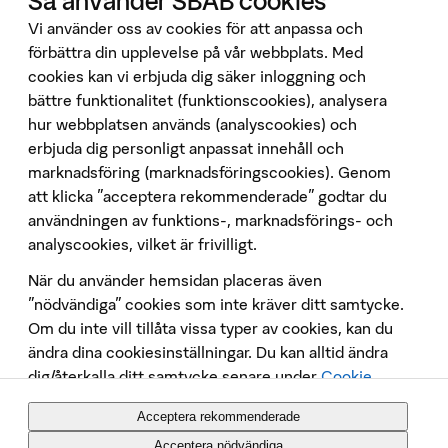
Så använder SBAB cookies
Booli
Vi använder oss av cookies för att anpassa och
Booli Pro
förbättra din upplevelse på vår webbplats. Med
cookies kan vi erbjuda dig säker inloggning och
Hittamäklare
bättre funktionalitet (funktionscookies), analysera
Developer Portal
hur webbplatsen används (analyscookies) och
Följ oss på sociala medier
erbjuda dig personligt anpassat innehåll och
marknadsföring (marknadsföringscookies). Genom
att klicka "acceptera rekommenderade" godtar du
användningen av funktions-, marknadsförings- och
analyscookies, vilket är frivilligt.
När du använder hemsidan placeras även
Penningtvätt
”nödvändiga” cookies som inte kräver ditt samtycke.
Om du inte vill tillåta vissa typer av cookies, kan du
Insättningsgarantin
ändra dina cookiesinställningar. Du kan alltid ändra
Behandling av personuppgifter
dig/återkalla ditt samtycke senare under
Cookie
Cookies
Policy
. Placeringen av cookies och annan
Tekniska krav
Acceptera rekommenderade
datainsamling på webbsidan innebär att vi behandlar
Säkerhet
dina personuppgifter, du kan
läsa mer om det här
.
Acceptera nödvändiga