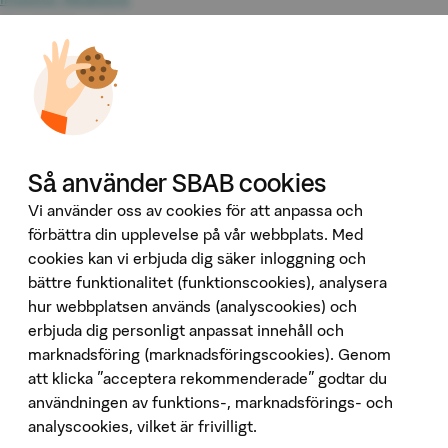
Omvärld & analyser
Tillgänglighet
Våra tjänster
Booli
Booli Pro
Hittamäklare
Så använder SBAB cookies
Developer Portal
Ladda ner vår app
Vi använder oss av cookies för att anpassa och
förbättra din upplevelse på vår webbplats. Med
App Store
cookies kan vi erbjuda dig säker inloggning och
bättre funktionalitet (funktionscookies), analysera
Google Play
hur webbplatsen används (analyscookies) och
Följ oss på sociala medier
erbjuda dig personligt anpassat innehåll och
marknadsföring (marknadsföringscookies). Genom
att klicka "acceptera rekommenderade" godtar du
användningen av funktions-, marknadsförings- och
analyscookies, vilket är frivilligt.