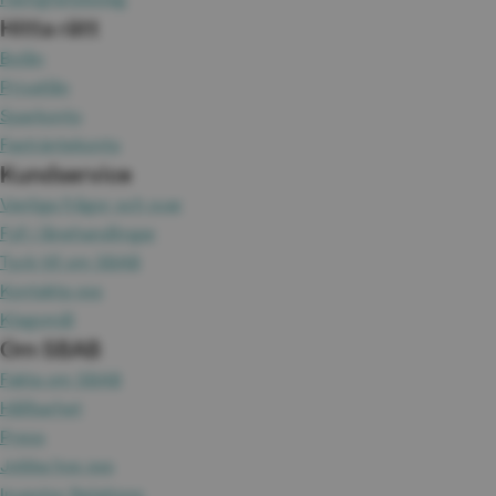
Hitta rätt
Bolån
Privatlån
Sparkonto
Fasträntekonto
Kundservice
Vanliga frågor och svar
Fyll i lånehandlingar
Tyck till om SBAB
Kontakta oss
Klagomål
Om SBAB
Fakta om SBAB
Hållbarhet
Press
Jobba hos oss
Investor Relations