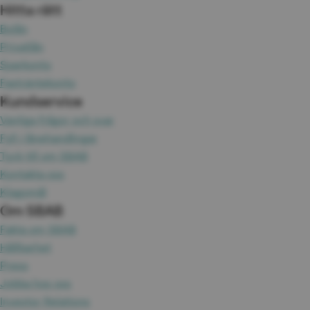
Hitta rätt
Bolån
Privatlån
Sparkonto
Fasträntekonto
Kundservice
Vanliga frågor och svar
Fyll i lånehandlingar
Tyck till om SBAB
Kontakta oss
Klagomål
Om SBAB
Fakta om SBAB
Hållbarhet
Press
Jobba hos oss
Investor Relations