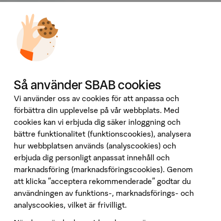
Omvärld & analyser
Tillgänglighet
Våra tjänster
Booli
Booli Pro
Hittamäklare
Så använder SBAB cookies
Developer Portal
Ladda ner vår app
Vi använder oss av cookies för att anpassa och
förbättra din upplevelse på vår webbplats. Med
App Store
cookies kan vi erbjuda dig säker inloggning och
bättre funktionalitet (funktionscookies), analysera
Google Play
hur webbplatsen används (analyscookies) och
Följ oss på sociala medier
erbjuda dig personligt anpassat innehåll och
marknadsföring (marknadsföringscookies). Genom
att klicka "acceptera rekommenderade" godtar du
användningen av funktions-, marknadsförings- och
analyscookies, vilket är frivilligt.