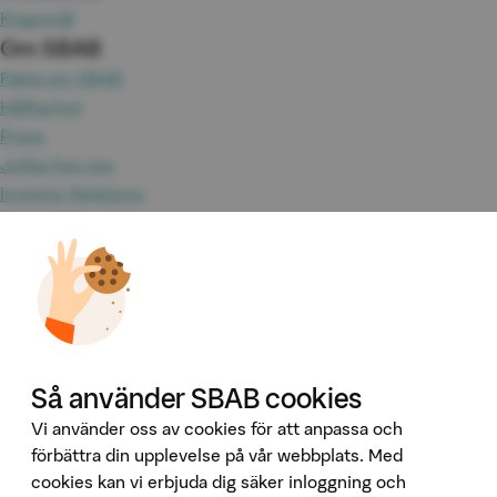
Klagomål
Om SBAB
Fakta om SBAB
Hållbarhet
Press
Jobba hos oss
Investor Relations
Omvärld & analyser
Tillgänglighet
Våra tjänster
Booli
Booli Pro
Hittamäklare
Så använder SBAB cookies
Developer Portal
Ladda ner vår app
Vi använder oss av cookies för att anpassa och
förbättra din upplevelse på vår webbplats. Med
App Store
cookies kan vi erbjuda dig säker inloggning och