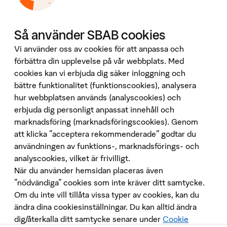
Booli Pro
Hittamäklare
Så använder SBAB cookies
Developer Portal
Vi använder oss av cookies för att anpassa och
Ladda ner vår app
förbättra din upplevelse på vår webbplats. Med
cookies kan vi erbjuda dig säker inloggning och
App Store
bättre funktionalitet (funktionscookies), analysera
Google Play
hur webbplatsen används (analyscookies) och
Följ oss på sociala medier
erbjuda dig personligt anpassat innehåll och
marknadsföring (marknadsföringscookies). Genom
att klicka "acceptera rekommenderade" godtar du
användningen av funktions-, marknadsförings- och
analyscookies, vilket är frivilligt.
När du använder hemsidan placeras även
”nödvändiga” cookies som inte kräver ditt samtycke.
Om du inte vill tillåta vissa typer av cookies, kan du
Penningtvätt
ändra dina cookiesinställningar. Du kan alltid ändra
Insättningsgarantin
dig/återkalla ditt samtycke senare under
Cookie
Behandling av personuppgifter