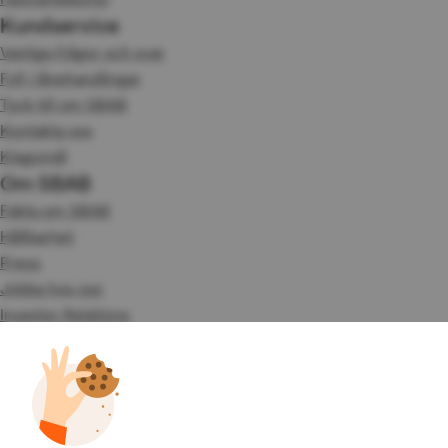
Kundservice
Vanliga frågor och svar
Fyll i lånehandlingar
Tyck till om SBAB
Kontakta oss
Klagomål
Om SBAB
Fakta om SBAB
Hållbarhet
Press
Jobba hos oss
Investor Relations
Omvärld & analyser
Tillgänglighet
Våra tjänster
Booli
Booli Pro