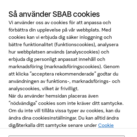
Hittamäklare
Så använder SBAB cookies
Developer Portal
Vi använder oss av cookies för att anpassa och
Ladda ner vår app
förbättra din upplevelse på vår webbplats. Med
cookies kan vi erbjuda dig säker inloggning och
App Store
bättre funktionalitet (funktionscookies), analysera
Google Play
hur webbplatsen används (analyscookies) och
Följ oss på sociala medier
erbjuda dig personligt anpassat innehåll och
marknadsföring (marknadsföringscookies). Genom
att klicka "acceptera rekommenderade" godtar du
användningen av funktions-, marknadsförings- och
analyscookies, vilket är frivilligt.
När du använder hemsidan placeras även
”nödvändiga” cookies som inte kräver ditt samtycke.
Om du inte vill tillåta vissa typer av cookies, kan du
Penningtvätt
ändra dina cookiesinställningar. Du kan alltid ändra
Insättningsgarantin
dig/återkalla ditt samtycke senare under
Cookie
Behandling av personuppgifter
Policy
. Placeringen av cookies och annan
Cookies