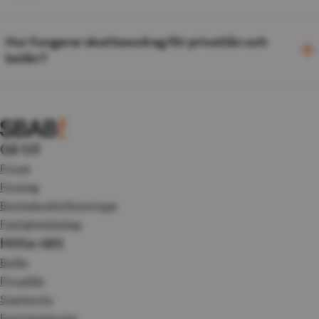
Hur fungerar skatteavdrag för privatlån och
bolån?
Gå till
Privat
Företag
Bostadsrättsföreningar
Fastighetsbolag
Hitta rätt
Bolån
Privatlån
Sparkonto
Fasträntekonto