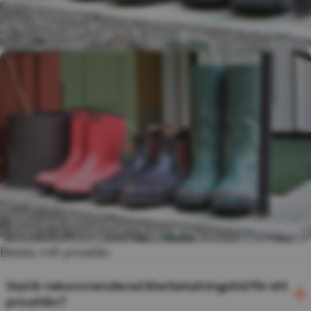
Betala mitt privatlån
Vad är rekommenderad återbetalningstid för ett
privatlån?