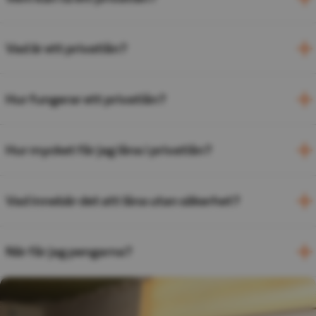
Vad är ett privatlån?
Hur fungerar ett privatlån?
Hur mycket får jag låna i privatlån?
Vad innebär det att låna utan säkerhet?
När får jag pengarna?