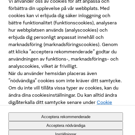
Vi använder oss av cookies för att anpassa och
Ladda ner vår app
förbättra din upplevelse på vår webbplats. Med
cookies kan vi erbjuda dig säker inloggning och
App Store
bättre funktionalitet (funktionscookies), analysera
Google Play
hur webbplatsen används (analyscookies) och
Följ oss på sociala medier
erbjuda dig personligt anpassat innehåll och
marknadsföring (marknadsföringscookies). Genom
att klicka "acceptera rekommenderade" godtar du
användningen av funktions-, marknadsförings- och
analyscookies, vilket är frivilligt.
När du använder hemsidan placeras även
”nödvändiga” cookies som inte kräver ditt samtycke.
Om du inte vill tillåta vissa typer av cookies, kan du
Penningtvätt
ändra dina cookiesinställningar. Du kan alltid ändra
Insättningsgarantin
dig/återkalla ditt samtycke senare under
Cookie
Behandling av personuppgifter
Policy
. Placeringen av cookies och annan
Cookies
datainsamling på webbsidan innebär att vi behandlar
Acceptera rekommenderade
Tekniska krav
dina personuppgifter, du kan
läsa mer om det här
.
Acceptera nödvändiga
Säkerhet
Inställningar