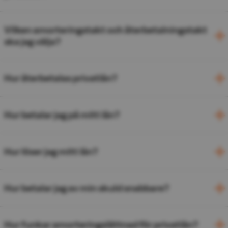
Vilken amorteringstakt och återbetalningstakt
ska jag välja?
Hur återbetalas privatlån?
Hur betalar jag på mitt lån?
Hur löser jag mitt lån?
Hur betalar jag av min skuld snabbare?
Hur funkar amorteringslättnad för privatlån?