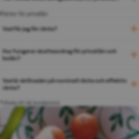
Räntor för privatlån
Vad får jag för ränta?
Hur fungerar skatteavdrag för privatlån och
bolån?
Vad är skillnaden på nominell ränta och effektiv
ränta?
Tillbaka till vår kundservice