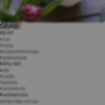
Gå till
Privat
Företag
Bostadsrättsföreningar
Fastighetsbolag
Hitta rätt
Bolån
Privatlån
Sparkonto
Fasträntekonto
Kundservice
Vanliga frågor och svar