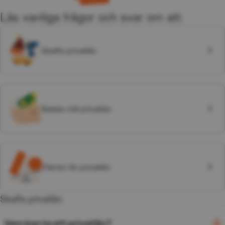
Läs vanliga frågor och svar om att:
Skaffa privatlån
Betala mitt privatlån
Räntor för privatlån
Skaffa privatlån
Vem kan ta ett privatlån?