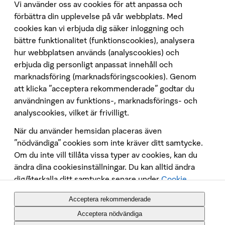
Ladda ner vår app
Vi använder oss av cookies för att anpassa och
förbättra din upplevelse på vår webbplats. Med
App Store
cookies kan vi erbjuda dig säker inloggning och
bättre funktionalitet (funktionscookies), analysera
Google Play
hur webbplatsen används (analyscookies) och
Följ oss på sociala medier
erbjuda dig personligt anpassat innehåll och
marknadsföring (marknadsföringscookies). Genom
att klicka "acceptera rekommenderade" godtar du
användningen av funktions-, marknadsförings- och
analyscookies, vilket är frivilligt.
När du använder hemsidan placeras även
Penningtvätt
”nödvändiga” cookies som inte kräver ditt samtycke.
Om du inte vill tillåta vissa typer av cookies, kan du
Insättningsgarantin
ändra dina cookiesinställningar. Du kan alltid ändra
Behandling av personuppgifter
dig/återkalla ditt samtycke senare under
Cookie
Cookies
Policy
. Placeringen av cookies och annan
Tekniska krav
Acceptera rekommenderade
datainsamling på webbsidan innebär att vi behandlar
Säkerhet
dina personuppgifter, du kan
läsa mer om det här
.
Acceptera nödvändiga
In English