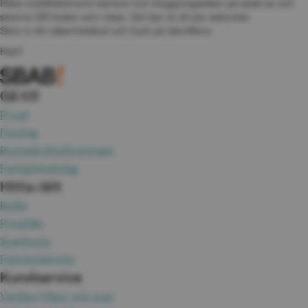
Rikta mobiltelefonens kamera mot inloggningssidan på sbab.se och 
skanna QR-koden som visas. Det kan ta ett par sekunder.
Skriv in din säkerhetskod och tryck på Identifiera.
Klart!
Gå till
Privat
Företag
Bostadsrättsföreningar
Fastighetsbolag
Hitta rätt
Bolån
Privatlån
Sparkonto
Fasträntekonto
Kundservice
Vanliga frågor och svar