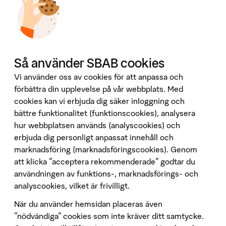
Våra tjänster
Booli
Booli Pro
Hittamäklare
Så använder SBAB cookies
Developer Portal
Ladda ner vår app
Vi använder oss av cookies för att anpassa och
förbättra din upplevelse på vår webbplats. Med
App Store
cookies kan vi erbjuda dig säker inloggning och
bättre funktionalitet (funktionscookies), analysera
Google Play
hur webbplatsen används (analyscookies) och
Följ oss på sociala medier
erbjuda dig personligt anpassat innehåll och
marknadsföring (marknadsföringscookies). Genom
att klicka "acceptera rekommenderade" godtar du
användningen av funktions-, marknadsförings- och
analyscookies, vilket är frivilligt.
När du använder hemsidan placeras även
Penningtvätt
”nödvändiga” cookies som inte kräver ditt samtycke.