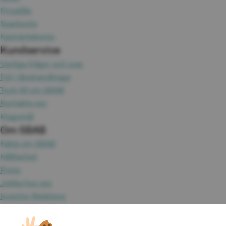
Privatlån
Sparkonto
Fasträntekonto
Kundservice
Vanliga frågor och svar
Fyll i lånehandlingar
Tyck till om SBAB
Kontakta oss
Klagomål
Om SBAB
Fakta om SBAB
Hållbarhet
Press
Jobba hos oss
Investor Relations
Omvärld & analyser
Tillgänglighet