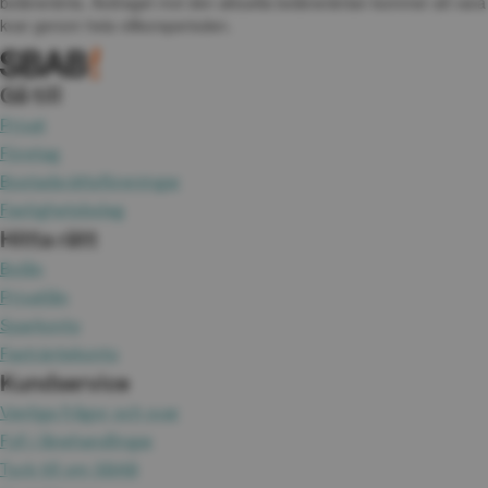
bolåneränta. Avdraget mot den aktuella bolåneräntan kommer att vara 
kvar genom hela villkorsperioden.
Gå till
Privat
Företag
Bostadsrättsföreningar
Fastighetsbolag
Hitta rätt
Bolån
Privatlån
Sparkonto
Fasträntekonto
Kundservice
Vanliga frågor och svar
Fyll i lånehandlingar
Tyck till om SBAB