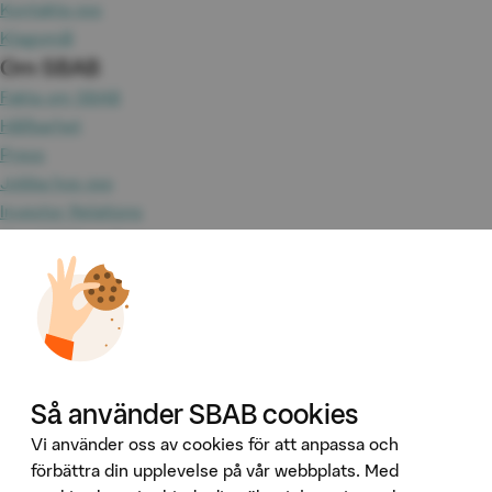
Kontakta oss
Klagomål
Om SBAB
Fakta om SBAB
Hållbarhet
Press
Jobba hos oss
Investor Relations
Omvärld & analyser
Tillgänglighet
Våra tjänster
Booli
Booli Pro
Hittamäklare
Så använder SBAB cookies
Developer Portal
Ladda ner vår app
Vi använder oss av cookies för att anpassa och
förbättra din upplevelse på vår webbplats. Med
App Store