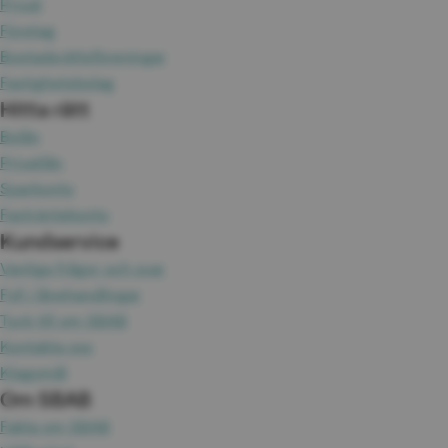
Privat
Företag
Bostadsrättsföreningar
Fastighetsbolag
Hitta rätt
Bolån
Privatlån
Sparkonto
Fasträntekonto
Kundservice
Vanliga frågor och svar
Fyll i lånehandlingar
Tyck till om SBAB
Kontakta oss
Klagomål
Om SBAB
Fakta om SBAB