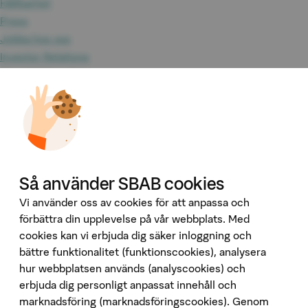
Hållbarhet
Press
Jobba hos oss
Investor Relations
Omvärld & analyser
Tillgänglighet
Våra tjänster
Booli
Booli Pro
Hittamäklare
Så använder SBAB cookies
Developer Portal
Ladda ner vår app
Vi använder oss av cookies för att anpassa och
förbättra din upplevelse på vår webbplats. Med
App Store
cookies kan vi erbjuda dig säker inloggning och
bättre funktionalitet (funktionscookies), analysera
Google Play
hur webbplatsen används (analyscookies) och
Följ oss på sociala medier
erbjuda dig personligt anpassat innehåll och
marknadsföring (marknadsföringscookies). Genom