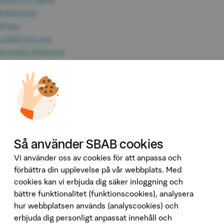
Hållbarhet
Press
Jobba hos oss
Investor Relations
Omvärld & analyser
Tillgänglighet
Våra tjänster
Booli
Booli Pro
Hittamäklare
Så använder SBAB cookies
Developer Portal
Ladda ner vår app
Vi använder oss av cookies för att anpassa och
förbättra din upplevelse på vår webbplats. Med
App Store
cookies kan vi erbjuda dig säker inloggning och
bättre funktionalitet (funktionscookies), analysera
Google Play
hur webbplatsen används (analyscookies) och
Följ oss på sociala medier
erbjuda dig personligt anpassat innehåll och