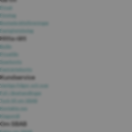
Privat
Företag
Bostadsrättsföreningar
Fastighetsbolag
Hitta rätt
Bolån
Privatlån
Sparkonto
Fasträntekonto
Kundservice
Vanliga frågor och svar
Fyll i lånehandlingar
Tyck till om SBAB
Kontakta oss
Klagomål
Om SBAB
Fakta om SBAB