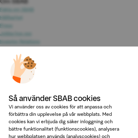
Om SBAB
Fakta om SBAB
Hållbarhet
Press
Jobba hos oss
Investor Relations
Omvärld & analyser
Tillgänglighet
Våra tjänster
Booli
Booli Pro
Hittamäklare
Så använder SBAB cookies
Developer Portal
Ladda ner vår app
Vi använder oss av cookies för att anpassa och
förbättra din upplevelse på vår webbplats. Med
App Store
cookies kan vi erbjuda dig säker inloggning och
bättre funktionalitet (funktionscookies), analysera
Google Play
hur webbplatsen används (analyscookies) och