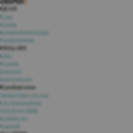
Gå till
Privat
Företag
Bostadsrättsföreningar
Fastighetsbolag
Hitta rätt
Bolån
Privatlån
Sparkonto
Fasträntekonto
Kundservice
Vanliga frågor och svar
Fyll i lånehandlingar
Tyck till om SBAB
Kontakta oss
Klagomål