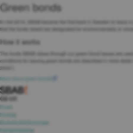
Green bonds
In mid-2016, SBAB became the first bank in Sweden to issue a g
that the funds raised are designated for environmentally or clim
How it works
The funds SBAB raises through our green bond issues are used to
conditions for issuing green bonds are described in more d
2024”).
More about green bonds
Gå till
Privat
Företag
Bostadsrättsföreningar
Fastighetsbolag