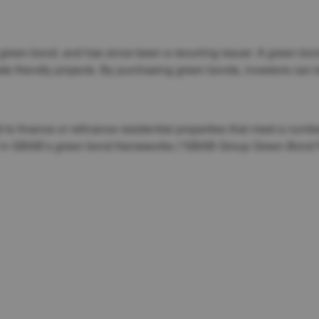
reen bond, and has since been a recurring issuer. A green bond 
ate friendly projects. By purchasing green bonds, investors can b
 finance or refinance residential properties that meet a number 
etail in SBAB’s green bond frameworks ("SBAB Group Green Bo