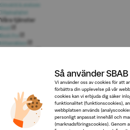
Omvärld & analyser
Tillgänglighet
Våra tjänster
Booli
Booli Pro
Hittamäklare
Developer Portal
Följ oss på sociala medier
Så använder SBAB
Vi använder oss av cookies för att 
förbättra din upplevelse på vår web
cookies kan vi erbjuda dig säker inl
funktionalitet (funktionscookies), a
webbplatsen används (analyscookies
Penningtvätt
personligt anpassat innehåll och ma
Insättningsgarantin
(marknadsföringscookies). Genom at
Behandling av personuppgifter