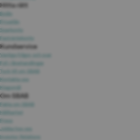
Hitta rätt
Bolån
Privatlån
Sparkonto
Fasträntekonto
Kundservice
Vanliga frågor och svar
Fyll i lånehandlingar
Tyck till om SBAB
Kontakta oss
Klagomål
Om SBAB
Fakta om SBAB
Hållbarhet
Press
Jobba hos oss
Investor Relations