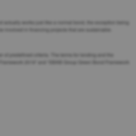
actually works just like a normal bond, the exception being 
e involved in financing projects that are sustainable.
of predefined criteria. The terms for lending and the 
nd Framework 2019” and “SBAB Group Green Bond Framework 