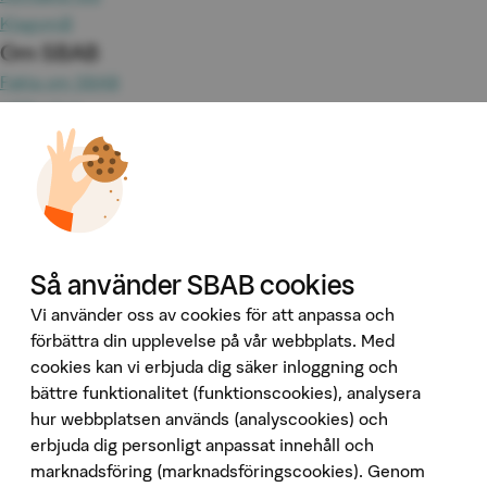
Klagomål
Om SBAB
Fakta om SBAB
Hållbarhet
Press
Jobba hos oss
Investor Relations
Omvärld & analyser
Tillgänglighet
Våra tjänster
Så använder SBAB cookies
Booli
Vi använder oss av cookies för att anpassa och
Booli Pro
förbättra din upplevelse på vår webbplats. Med
cookies kan vi erbjuda dig säker inloggning och
Hittamäklare
bättre funktionalitet (funktionscookies), analysera
Developer Portal
hur webbplatsen används (analyscookies) och
Följ oss på sociala medier
erbjuda dig personligt anpassat innehåll och
marknadsföring (marknadsföringscookies). Genom