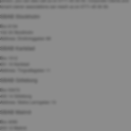
person, you can also call us on 0771-45 30 00. Corporate Clients and 
tenant-owner associations can reach us on 0771-45 30 30.
SBAB Stockholm
Box 6134
102 33 Stockholm
Address: Drottninggatan 89
SBAB Karlstad
Box 1012 
651 15 Karlstad 
Address: Tingvallagatan 11
SBAB Göteborg
Box 53072 
400 14 Göteborg
Address: Södra Larmgatan 13 
SBAB Malmö
Box 4090
203 12 Malmö