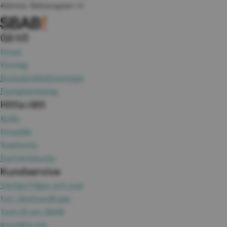
Address: 
Baltzarsgatan 31
Gå till
Privat
Företag
Bostadsrättsföreningar
Fastighetsbolag
Hitta rätt
Bolån
Privatlån
Sparkonto
Fasträntekonto
Kundservice
Vanliga frågor och svar
Fyll i lånehandlingar
Tyck till om SBAB
Kontakta oss