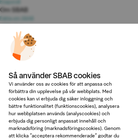
Klagomål
Om SBAB
Fakta om SBAB
Hållbarhet
Press
Jobba hos oss
Investor Relations
Omvärld & analyser
Tillgänglighet
Våra tjänster
Så använder SBAB cookies
Booli
Vi använder oss av cookies för att anpassa och
Booli Pro
förbättra din upplevelse på vår webbplats. Med
cookies kan vi erbjuda dig säker inloggning och
Hittamäklare
bättre funktionalitet (funktionscookies), analysera
Developer Portal
hur webbplatsen används (analyscookies) och
Följ oss på sociala medier
erbjuda dig personligt anpassat innehåll och
marknadsföring (marknadsföringscookies). Genom
att klicka "acceptera rekommenderade" godtar du