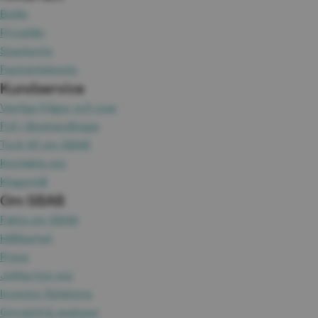
Bolån
Privatlån
Sparkonto
Fasträntekonto
Kundservice
Vanliga frågor och svar
Fyll i lånehandlingar
Tyck till om SBAB
Kontakta oss
Klagomål
Om SBAB
Fakta om SBAB
Hållbarhet
Press
Jobba hos oss
Investor Relations
Omvärld & analyser