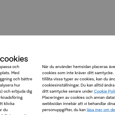
 cookies
anpassa och
När du använder hemsidan placeras äve
bplats. Med
cookies som inte kräver ditt samtycke. 
oggning och bättre
tillåta vissa typer av cookies, kan du än
nalysera hur
cookiesinställningar. Du kan alltid ändra
) och erbjuda dig
ditt samtycke senare under
Cookie Pol
rknadsföring
Placeringen av cookies och annan data
t klicka
webbsidan innebär att vi behandlar dina
r du
personuppgifter, du kan
läsa mer om de