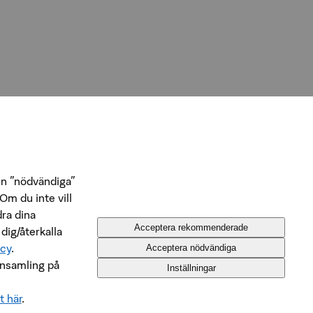
n ”nödvändiga”
Om du inte vill
dra dina
Acceptera rekommenderade
 dig/återkalla
icy
.
Acceptera nödvändiga
insamling på
Inställningar
t här
.