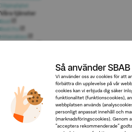
Tillgänglighet
Våra tjänster
Booli
Booli Pro
Hittamäklare
Developer Portal
Följ oss på sociala medier
Så använder SBAB
Vi använder oss av cookies för att 
förbättra din upplevelse på vår web
cookies kan vi erbjuda dig säker inl
funktionalitet (funktionscookies), a
webbplatsen används (analyscookies
Penningtvätt
personligt anpassat innehåll och ma
Insättningsgarantin
(marknadsföringscookies). Genom at
Behandling av personuppgifter
"acceptera rekommenderade" godta
Cookies