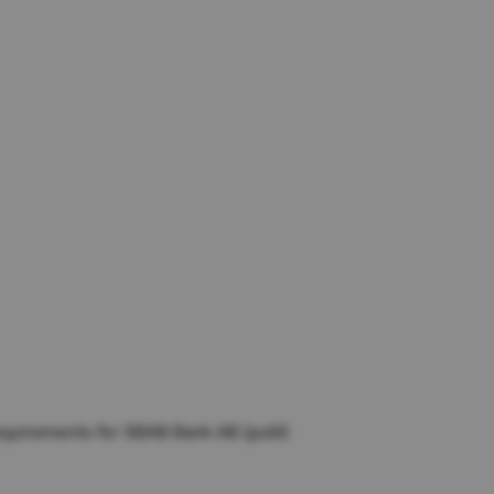
Hoppa till innehåll
requirements for SBAB Bank AB (publ)