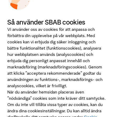
Press
Investor Relations
Omvärld & analyser
Så använder SBAB cookies
Våra tjänster
Vi använder oss av cookies för att anpassa och
Booli
förbättra din upplevelse på vår webbplats. Med
Booli Pro
cookies kan vi erbjuda dig säker inloggning och
Hittamäklare
bättre funktionalitet (funktionscookies), analysera
Developer Portal
hur webbplatsen används (analyscookies) och
Följ oss på sociala medier
erbjuda dig personligt anpassat innehåll och
marknadsföring (marknadsföringscookies). Genom
att klicka "acceptera rekommenderade" godtar du
användningen av funktions-, marknadsförings- och
analyscookies, vilket är frivilligt.
När du använder hemsidan placeras även
”nödvändiga” cookies som inte kräver ditt samtycke.
Om du inte vill tillåta vissa typer av cookies, kan du
Penningtvätt
ändra dina cookiesinställningar. Du kan alltid ändra
Insättningsgarantin
dig/återkalla ditt samtycke senare under
Cookie