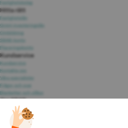
Fastighetsbolag
Hitta rätt
Fastighetslån
Grönt investeringslån
Ombildning
SBAB-konto
Placeringskonto
Kundservice
Kundservice
Kontakta oss
Våra specialister
Frågor och svar
Blanketter och villkor
Om SBAB
Fakta om SBAB
Hållbarhet
Press