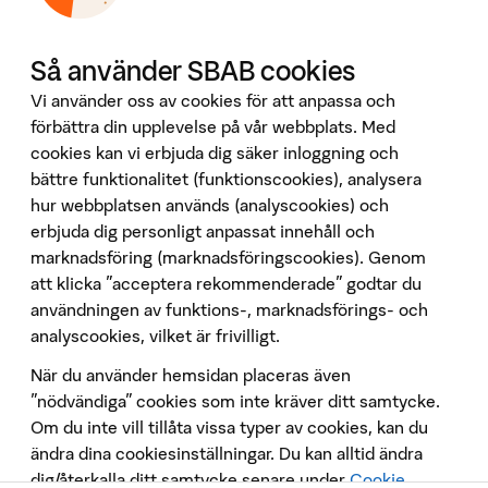
Investor Relations
Omvärld & analyser
Våra tjänster
Så använder SBAB cookies
Booli
Vi använder oss av cookies för att anpassa och
Booli Pro
förbättra din upplevelse på vår webbplats. Med
cookies kan vi erbjuda dig säker inloggning och
Hittamäklare
bättre funktionalitet (funktionscookies), analysera
Developer Portal
hur webbplatsen används (analyscookies) och
Följ oss på sociala medier
erbjuda dig personligt anpassat innehåll och
marknadsföring (marknadsföringscookies). Genom
att klicka "acceptera rekommenderade" godtar du
användningen av funktions-, marknadsförings- och
analyscookies, vilket är frivilligt.
När du använder hemsidan placeras även
Penningtvätt
”nödvändiga” cookies som inte kräver ditt samtycke.
Om du inte vill tillåta vissa typer av cookies, kan du
Insättningsgarantin
ändra dina cookiesinställningar. Du kan alltid ändra
Behandling av personuppgifter
dig/återkalla ditt samtycke senare under
Cookie
Cookies