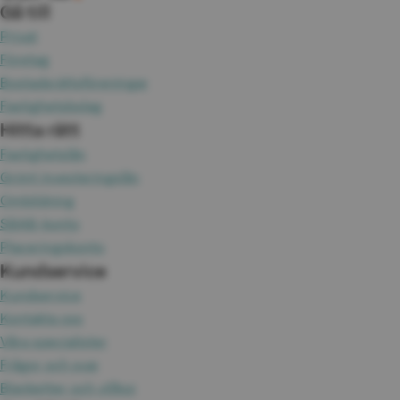
Gå till
Privat
Företag
Bostadsrättsföreningar
Fastighetsbolag
Hitta rätt
Fastighetslån
Grönt investeringslån
Ombildning
SBAB-konto
Placeringskonto
Kundservice
Kundservice
Kontakta oss
Våra specialister
Frågor och svar
Blanketter och villkor