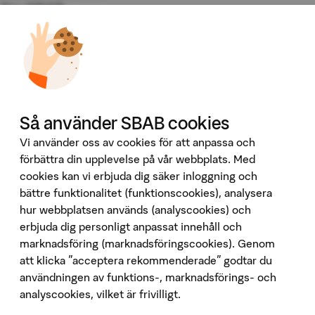
Om SBAB
Fakta om SBAB
Hållbarhet
Press
Investor Relations
Omvärld & analyser
Våra tjänster
Så använder SBAB cookies
Booli
Vi använder oss av cookies för att anpassa och
Booli Pro
förbättra din upplevelse på vår webbplats. Med
cookies kan vi erbjuda dig säker inloggning och
Hittamäklare
bättre funktionalitet (funktionscookies), analysera
Developer Portal
hur webbplatsen används (analyscookies) och
Följ oss på sociala medier
erbjuda dig personligt anpassat innehåll och
marknadsföring (marknadsföringscookies). Genom
att klicka "acceptera rekommenderade" godtar du
användningen av funktions-, marknadsförings- och
analyscookies, vilket är frivilligt.