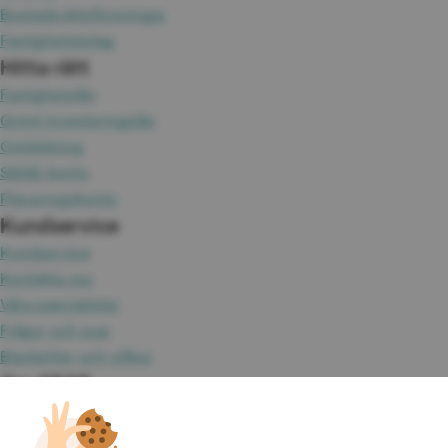
Bostadsrättsföreningar
Fastighetsbolag
Hitta rätt
Fastighetslån
Grönt investeringslån
Ombildning
SBAB-konto
Placeringskonto
Kundservice
Kundservice
Kontakta oss
Våra specialister
Frågor och svar
Blanketter och villkor
Om SBAB
Fakta om SBAB
Hållbarhet