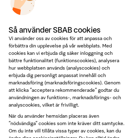
Press
Investor Relations
Omvärld & analyser
Våra tjänster
Så använder SBAB cookies
Booli
Vi använder oss av cookies för att anpassa och
Booli Pro
förbättra din upplevelse på vår webbplats. Med
Hittamäklare
cookies kan vi erbjuda dig säker inloggning och
bättre funktionalitet (funktionscookies), analysera
Developer Portal
hur webbplatsen används (analyscookies) och
Följ oss på sociala medier
erbjuda dig personligt anpassat innehåll och
marknadsföring (marknadsföringscookies). Genom
att klicka "acceptera rekommenderade" godtar du
användningen av funktions-, marknadsförings- och
analyscookies, vilket är frivilligt.
När du använder hemsidan placeras även
Penningtvätt
”nödvändiga” cookies som inte kräver ditt samtycke.
Om du inte vill tillåta vissa typer av cookies, kan du
Insättningsgarantin
ändra dina cookiesinställningar. Du kan alltid ändra