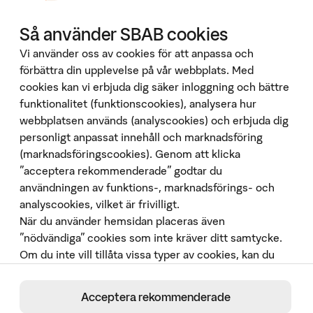
Våra tjänster
Booli
Så använder SBAB cookies
Booli Pro
Vi använder oss av cookies för att anpassa och
Hittamäklare
förbättra din upplevelse på vår webbplats. Med
Developer Portal
cookies kan vi erbjuda dig säker inloggning och bättre
Följ oss på sociala medier
funktionalitet (funktionscookies), analysera hur
webbplatsen används (analyscookies) och erbjuda dig
personligt anpassat innehåll och marknadsföring
(marknadsföringscookies). Genom att klicka
"acceptera rekommenderade" godtar du
användningen av funktions-, marknadsförings- och
analyscookies, vilket är frivilligt.
När du använder hemsidan placeras även
Penningtvätt
”nödvändiga” cookies som inte kräver ditt samtycke.
Insättningsgarantin
Om du inte vill tillåta vissa typer av cookies, kan du
Behandling av personuppgifter
ändra dina cookiesinställningar. Du kan alltid ändra
Cookies
dig/återkalla ditt samtycke senare under
Cookie
Tekniska krav
Acceptera rekommenderade
Policy
. Placeringen av cookies och annan