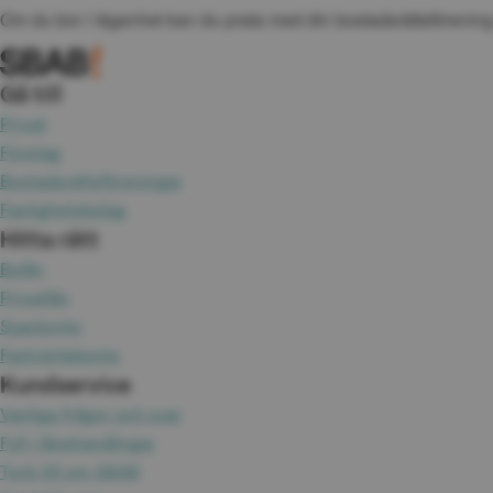
Om du bor i lägenhet kan du prata med din bostadsrättsförening
Gå till
Privat
Företag
Bostadsrättsföreningar
Fastighetsbolag
Hitta rätt
Bolån
Privatlån
Sparkonto
Fasträntekonto
Kundservice
Vanliga frågor och svar
Fyll i lånehandlingar
Tyck till om SBAB