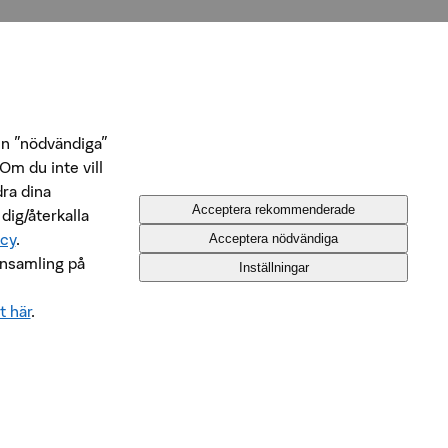
n ”nödvändiga”
Om du inte vill
dra dina
Acceptera rekommenderade
 dig/återkalla
icy
.
Acceptera nödvändiga
insamling på
Inställningar
t här
.