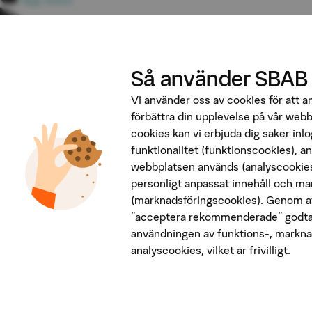
App Store
Google Play
Följ oss på sociala medier
Så använder SBAB
Vi använder oss av cookies för att 
förbättra din upplevelse på vår web
cookies kan vi erbjuda dig säker inl
funktionalitet (funktionscookies), a
webbplatsen används (analyscookies
Penningtvätt
personligt anpassat innehåll och ma
Insättningsgarantin
(marknadsföringscookies). Genom at
Behandling av personuppgifter
"acceptera rekommenderade" godta
Cookies
användningen av funktions-, markna
Tekniska krav
analyscookies, vilket är frivilligt.
Säkerhet
In English
SBAB Bank AB (publ)
Org nr. 556253-7513