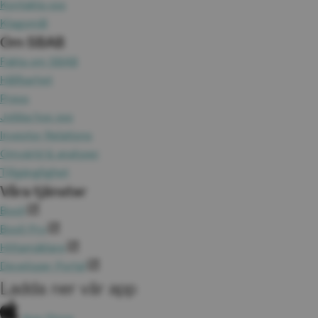
Kontakta oss
Klagomål
Om SBAB
Fakta om SBAB
Hållbarhet
Press
Jobba hos oss
Investor Relations
Omvärld & analyser
Tillgänglighet
Våra tjänster
Booli
Booli Pro
Hittamäklare
Developer Portal
Ladda ner vår app