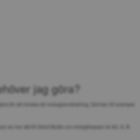
ehöver jag göra?
öra för att minska din energianvändning. Det kan till exempel 
n du har rätt till Grönt Bolån om energiklassen är A0, A, B 