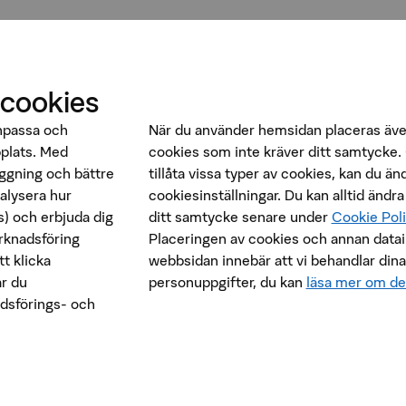
 cookies
anpassa och
När du använder hemsidan placeras äve
bplats. Med
cookies som inte kräver ditt samtycke. 
oggning och bättre
tillåta vissa typer av cookies, kan du än
nalysera hur
cookiesinställningar. Du kan alltid ändra
) och erbjuda dig
ditt samtycke senare under
Cookie Pol
rknadsföring
Placeringen av cookies och annan data
t klicka
webbsidan innebär att vi behandlar dina
r du
personuppgifter, du kan
läsa mer om de
dsförings- och