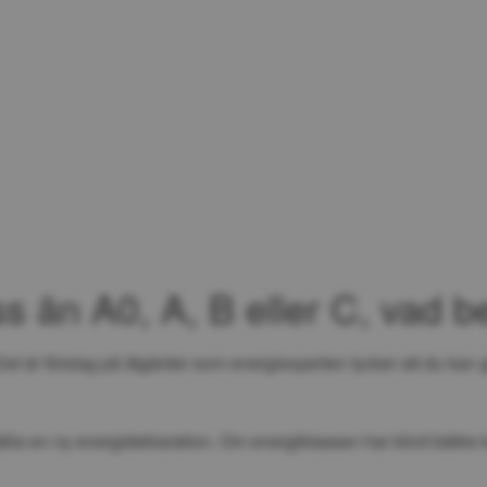
Hoppa till innehåll
s än A0, A, B eller C, vad b
et är förslag på åtgärder som energiexperten tycker att du kan g
la en ny energideklaration. Om energiklassen har blivit bättre ka