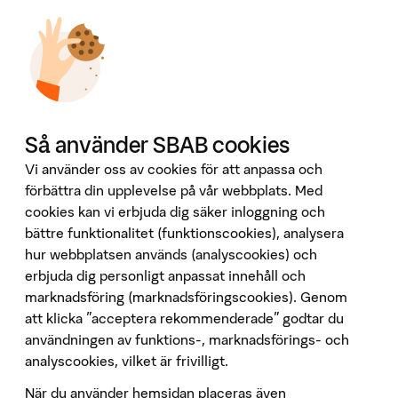
Hållbarhet
Press
Jobba hos oss
Investor Relations
Omvärld & analyser
Tillgänglighet
Våra tjänster
Så använder SBAB cookies
Booli
Vi använder oss av cookies för att anpassa och
Booli Pro
förbättra din upplevelse på vår webbplats. Med
cookies kan vi erbjuda dig säker inloggning och
Hittamäklare
bättre funktionalitet (funktionscookies), analysera
Developer Portal
hur webbplatsen används (analyscookies) och
Följ oss på sociala medier
erbjuda dig personligt anpassat innehåll och
marknadsföring (marknadsföringscookies). Genom
att klicka "acceptera rekommenderade" godtar du
användningen av funktions-, marknadsförings- och
analyscookies, vilket är frivilligt.
När du använder hemsidan placeras även